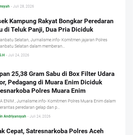
msyah
-
Juli 28, 2026
sek Kampung Rakyat Bongkar Peredaran
 di Teluk Panji, Dua Pria Diciduk
nbatu Selatan, Jurnalisme.info- Komitmen jajaran Polres
anbatu Selatan dalam memberan…
S.H
-
Juli 24, 2026
pan 25,38 Gram Sabu di Box Filter Udara
or, Pedagang di Muara Enim Diciduk
resnarkoba Polres Muara Enim
 ENIM , Jurnalisme.info- Komitmen Polres Muara Enim dalam
rantas peredaran gelap dan p…
in Andriyansyah
-
Juli 24, 2026
ak Cepat, Satresnarkoba Polres Aceh