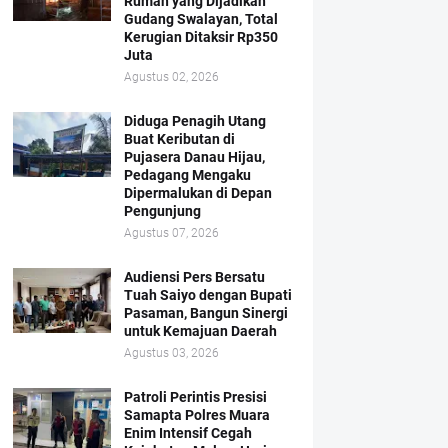
Rumah yang Dijadikan
Gudang Swalayan, Total
Kerugian Ditaksir Rp350
Juta
Agustus 02, 2026
Diduga Penagih Utang
Buat Keributan di
Pujasera Danau Hijau,
Pedagang Mengaku
Dipermalukan di Depan
Pengunjung
Agustus 07, 2026
Audiensi Pers Bersatu
Tuah Saiyo dengan Bupati
Pasaman, Bangun Sinergi
untuk Kemajuan Daerah
Agustus 03, 2026
Patroli Perintis Presisi
Samapta Polres Muara
Enim Intensif Cegah