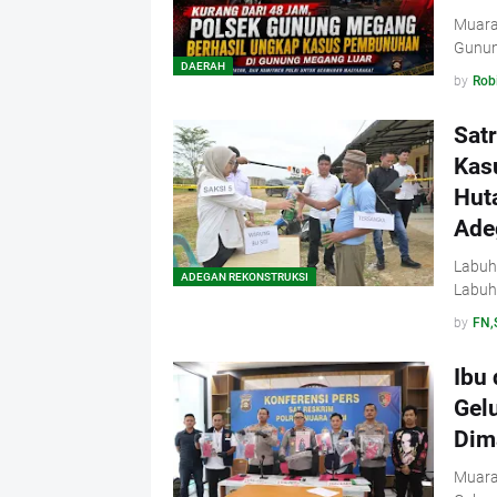
Muara 
Gunun
DAERAH
by
Rob
Sat
Kas
Hut
Ade
Labuha
ADEGAN REKONSTRUKSI
Labuh
by
FN,
Ibu 
Gel
Dim
Muara 