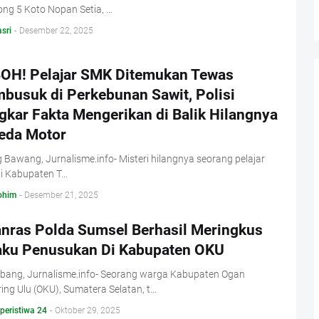
ong 5 Koto Nopan Setia, …
sri
-
Desember 22, 2025
OH! Pelajar SMK Ditemukan Tewas
busuk di Perkebunan Sawit, Polisi
gkar Fakta Mengerikan di Balik Hilangnya
eda Motor
 Bawang, Jurnalisme.info- Misteri hilangnya seorang pelajar
i Kabupaten T…
ohim
-
Desember 21, 2025
anras Polda Sumsel Berhasil Meringkus
aku Penusukan Di Kabupaten OKU
bang, Jurnalisme.info- Seorang warga Kabupaten Ogan
ng Ulu (OKU), Sumatera Selatan, t…
 peristiwa 24
-
Oktober 29, 2025