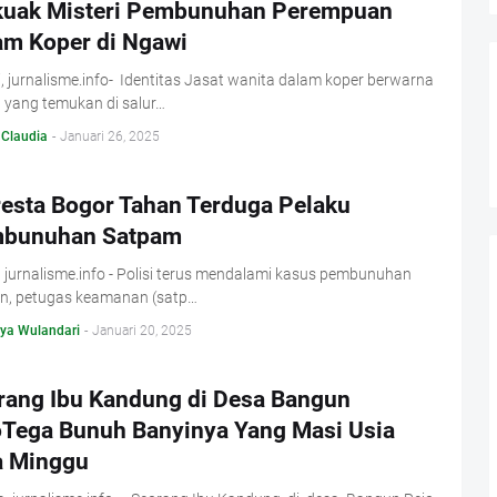
kuak Misteri Pembunuhan Perempuan
am Koper di Ngawi
 jurnalisme.info- Identitas Jasat wanita dalam koper berwarna
 yang temukan di salur…
 Claudia
-
Januari 26, 2025
resta Bogor Tahan Terduga Pelaku
bunuhan Satpam
 jurnalisme.info - Polisi terus mendalami kasus pembunuhan
an, petugas keamanan (satp…
ya Wulandari
-
Januari 20, 2025
rang Ibu Kandung di Desa Bangun
oTega Bunuh Banyinya Yang Masi Usia
a Minggu