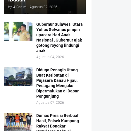
by
A.Rohim
-
Agustus 02, 2026
Gubernur Sulawesi Utara
Yulius Selvanus pimpin
upacara Hari Anak
Nasional , Gubernur ajak
gotong royong lindungi
anak
Agustus 04, 2026
Diduga Penagih Utang
Buat Keributan di
Pujasera Danau Hijau,
Pedagang Mengaku
Dipermalukan di Depan
Pengunjung
Agustus 07, 2026
Dumas Presisi Berbuah
Hasil, Polsek Kampung
Rakyat Bongkar