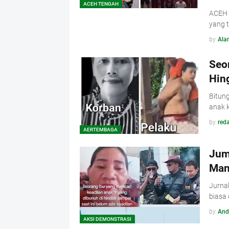
ACEH TENGAH
ACEH 
yang 
by
Ala
Seo
Hin
Bitung
anak 
by
reda
AERTEMBAGA
Jum
Man
Jurnal
biasa
by
And
AKSI DEMONSTRASI