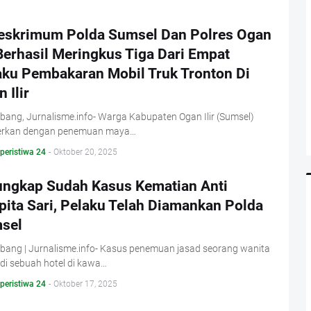
reskrimum Polda Sumsel Dan Polres Ogan
 Berhasil Meringkus Tiga Dari Empat
aku Pembakaran Mobil Truk Tronton Di
 Ilir
ang, Jurnalisme.info- Warga Kabupaten Ogan Ilir (Sumsel)
erkan dengan penemuan maya…
 peristiwa 24
-
Oktober 20, 2025
ungkap Sudah Kasus Kematian Anti
pita Sari, Pelaku Telah Diamankan Polda
sel
bang | Jurnalisme.info- Kasus penemuan jasad seorang wanita
di sebuah hotel di kawa…
 peristiwa 24
-
Oktober 17, 2025