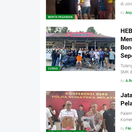
di Jor
by
Anja
BERITA PASAMAN
HEB
Mem
Bon
Sep
Tulang
CURAS
SMK d
by
A.R
Jat
Pel
Palem
Komeri
by
Fiki