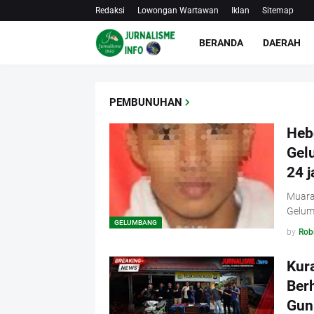
Redaksi
Lowongan Wartawan
Iklan
Sitemap
BERANDA
DAERAH
PEMBUNUHAN
Heb
Gel
24 
Muara 
Gelum
GELUMBANG
by
Rob
Kur
Ber
Gun