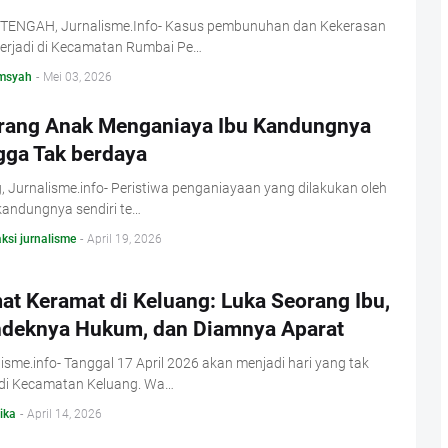
TENGAH, Jurnalisme.Info- Kasus pembunuhan dan Kekerasan
terjadi di Kecamatan Rumbai Pe…
msyah
-
Mei 03, 2026
rang Anak Menganiaya Ibu Kandungnya
gga Tak berdaya
, Jurnalisme.info- Peristiwa penganiayaan yang dilakukan oleh
kandungnya sendiri te…
ksi jurnalisme
-
April 19, 2026
at Keramat di Keluang: Luka Seorang Ibu,
deknya Hukum, dan Diamnya Aparat
isme.info- Tanggal 17 April 2026 akan menjadi hari yang tak
 di Kecamatan Keluang. Wa…
ika
-
April 14, 2026