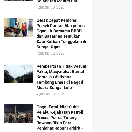
Kejahatan Malam Hari
Agustus 03, 2026
Gerak Cepat Personel
Polsek Rantau Alai polres
Ogan Ilir Bersama BPBD
dan Basarnas Temukan
Satu Korban Tenggelam di
Sungai Ogan
Agustus 02, 2026
Pemberitaan Tidak Sesuai
Fakta, Masyarakat Bantah
Keras Isu Aktivitas
Tambang Emas di Nagari
Muara Sungai Lolo
Agustus 03, 2026
Gagal Total, Niat Cubit
Pelaku Kejahatan Patroli
Presisi Polres Tulang
Bawang Bikin Para
Penjahat Kabur Terbirit -