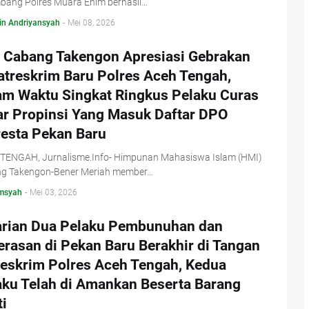
bang Polres Muara Enim berhasil…
in Andriyansyah
-
Mei 08, 2026
 Cabang Takengon Apresiasi Gebrakan
atreskrim Baru Polres Aceh Tengah,
am Waktu Singkat Ringkus Pelaku Curas
ar Propinsi Yang Masuk Daftar DPO
resta Pekan Baru
TENGAH, Jurnalisme.Info- Himpunan Mahasiswa Islam (HMI)
g Takengon-Bener Meriah member…
msyah
-
Mei 03, 2026
arian Dua Pelaku Pembunuhan dan
erasan di Pekan Baru Berakhir di Tangan
reskrim Polres Aceh Tengah, Kedua
aku Telah di Amankan Beserta Barang
i