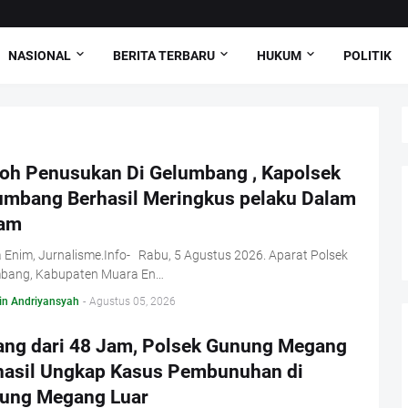
NASIONAL
BERITA TERBARU
HUKUM
POLITIK
oh Penusukan Di Gelumbang , Kapolsek
umbang Berhasil Meringkus pelaku Dalam
jam
Enim, Jurnalisme.Info- Rabu, 5 Agustus 2026. Aparat Polsek
bang, Kabupaten Muara En…
in Andriyansyah
-
Agustus 05, 2026
ang dari 48 Jam, Polsek Gunung Megang
hasil Ungkap Kasus Pembunuhan di
ung Megang Luar