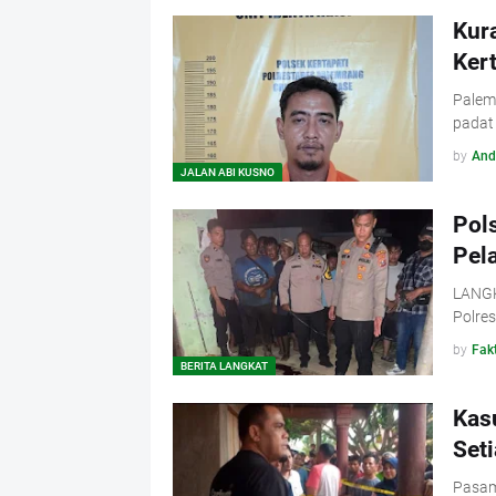
Kur
Ker
Palem
padat 
by
And
JALAN ABI KUSNO
Pol
Pel
LANGKA
Polres
by
Fak
BERITA LANGKAT
Kas
Set
Pasam