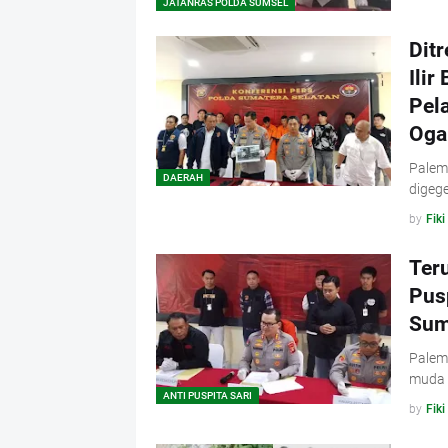
JATANRAS POLDA SUMSEL
Dit
Ilir
Pel
Ogan
Palemb
DAERAH
digeg
by
Fiki
Ter
Pus
Sum
Palem
muda 
ANTI PUSPITA SARI
by
Fiki