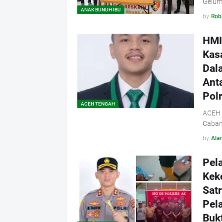
Gelum
ANAK BUNUH IBU
by
Rob
HMI
Kas
Dal
Ant
Pol
ACEH TENGAH
ACEH 
Caban
by
Ala
Pel
Kek
Sat
Pel
Bukt