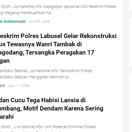
Enim , Jurnalisme.info- Kesigapan personel Unit Reskrim Polsek
g Megang membuahkan ha…
in Andriyansyah
-
Juli 05, 2026
reskrim Polres Labusel Gelar Rekonstruksi
us Tewasnya Wanri Tambak di
agodang, Tersangka Peragakan 17
gan
nbatu Selatan, Jurnalisme.info- Satreskrim Polres
anbatu Selatan menggelar rekonstruk…
S.H
-
Juni 11, 2026
dan Cucu Tega Habisi Lansia di
umbang, Motif Dendam Karena Sering
arahi
Enim , J urnalisme.info- Unit Reserse Kriminal Polsek