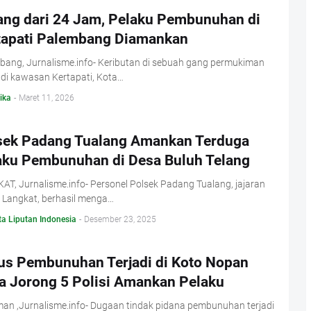
ang dari 24 Jam, Pelaku Pembunuhan di
tapati Palembang Diamankan
bang, Jurnalisme.info- Keributan di sebuah gang permukiman
di kawasan Kertapati, Kota…
ika
-
Maret 11, 2026
sek Padang Tualang Amankan Terduga
aku Pembunuhan di Desa Buluh Telang
T, Jurnalisme.info- Personel Polsek Padang Tualang, jajaran
 Langkat, berhasil menga…
ta Liputan Indonesia
-
Desember 23, 2025
us Pembunuhan Terjadi di Koto Nopan
ia Jorong 5 Polisi Amankan Pelaku
an ,Jurnalisme.info- Dugaan tindak pidana pembunuhan terjadi