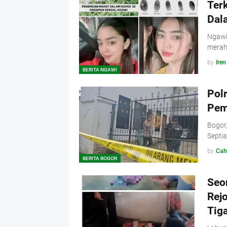
Ter
Dal
Ngawi,
merah
by
Iren
BERITA NGAWI
Pol
Pem
Bogor,
Septi
by
Cah
BERITA BOGOR
Seo
Rej
Tig