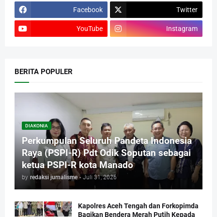
Facebook
Twitter
YouTube
Instagram
BERITA POPULER
DIAKONIA
Perkumpulan Seluruh Pandeta Indonesia
Raya (PSPI-R) Pdt Odik Soputan sebagai
ketua PSPI-R kota Manado
by
redaksi jurnalisme
-
Juli 31, 2026
Kapolres Aceh Tengah dan Forkopimda
Bagikan Bendera Merah Putih Kepada