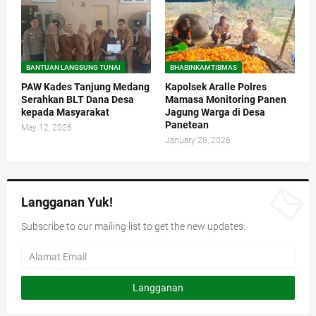
BANTUAN LANGSUNG TUNAI
BHABINKAMTIBMAS
PAW Kades Tanjung Medang
Kapolsek Aralle Polres
Serahkan BLT Dana Desa
Mamasa Monitoring Panen
kepada Masyarakat
Jagung Warga di Desa
Panetean
May 12, 2026
January 28, 2026
Langganan Yuk!
Subscribe to our mailing list to get the new updates.