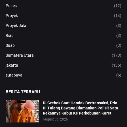
Polres
(12)
Proyek
(14)
Proyek Jalan
(3)
Riau
(3)
Suap
(3)
Sumatera Utara
(173)
jakarta
(135)
surabaya
(6)
BERITA TERBARU
Di Grebek Saat Hendak Bertransaksi, Pria
Di Tulang Bawang Diamankan Polisi! Satu
Rekannya Kabur Ke Perkebunan Karet
August 06, 2026