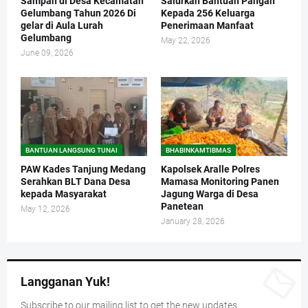
Sampah di Desa Kecamatan
Salurkan Bantuan Pangan
Gelumbang Tahun 2026 Di
Kepada 256 Keluarga
gelar di Aula Lurah
Penerimaan Manfaat
Gelumbang
May 22, 2026
June 09, 2026
BANTUAN LANGSUNG TUNAI
BHABINKAMTIBMAS
PAW Kades Tanjung Medang
Kapolsek Aralle Polres
Serahkan BLT Dana Desa
Mamasa Monitoring Panen
kepada Masyarakat
Jagung Warga di Desa
Panetean
May 12, 2026
January 28, 2026
Langganan Yuk!
Subscribe to our mailing list to get the new updates.