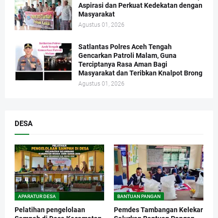
Aspirasi dan Perkuat Kedekatan dengan
Masyarakat
Agustus 01, 2026
Satlantas Polres Aceh Tengah
Gencarkan Patroli Malam, Guna
Terciptanya Rasa Aman Bagi
Masyarakat dan Teribkan Knalpot Brong
Agustus 01, 2026
DESA
APARATUR DESA
BANTUAN PANGAN
Pelatihan pengelolaan
Pemdes Tambangan Kelekar