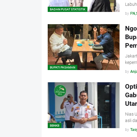
Labuh
BADAN PUSAT STATISTIK
by
FN,
Ngo
Bup
Pem
Jakart
kepen
BUPATI PASAMAN
by
Anja
Opt
Gab
Uta
Nias 
asli 
BBNKB
by
Tas