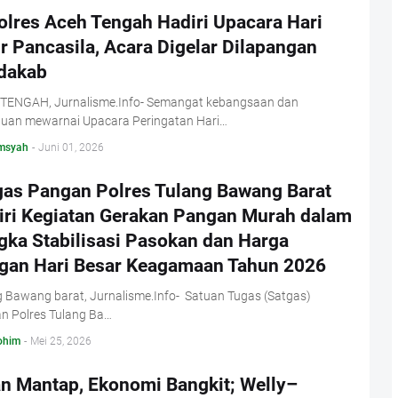
olres Aceh Tengah Hadiri Upacara Hari
r Pancasila, Acara Digelar Dilapangan
dakab
TENGAH, Jurnalisme.Info- Semangat kebangsaan dan
tuan mewarnai Upacara Peringatan Hari…
msyah
-
Juni 01, 2026
gas Pangan Polres Tulang Bawang Barat
iri Kegiatan Gerakan Pangan Murah dalam
gka Stabilisasi Pasokan dan Harga
gan Hari Besar Keagamaan Tahun 2026
g Bawang barat, Jurnalisme.Info- Satuan Tugas (Satgas)
n Polres Tulang Ba…
ohim
-
Mei 25, 2026
an Mantap, Ekonomi Bangkit; Welly–