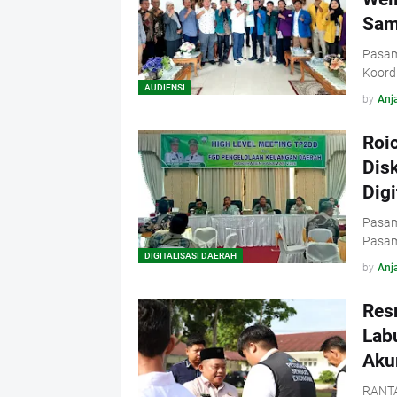
Sam
Pasam
Koord
AUDIENSI
by
Anja
Roic
Dis
Dig
Pasam
Pasam
DIGITALISASI DAERAH
by
Anja
Res
Lab
Akur
RANTA