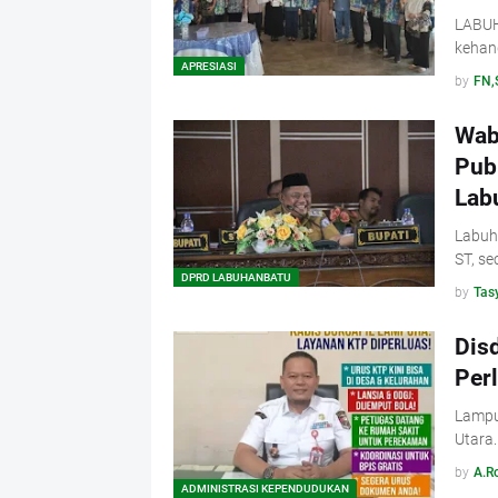
LABUH
kehan
APRESIASI
by
FN,
Wab
Pub
Lab
Labuha
ST, s
DPRD LABUHANBATU
by
Tas
Dis
Per
Lampu
Utara
by
A.R
ADMINISTRASI KEPENDUDUKAN