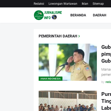
Redaksi
Lowongan Wartawan
Iklan
Sitemap
BERANDA
DAERAH
PEMERINTAH DAERAH
Gub
pimp
Gub
Manado
pemer
ANAK INDONESIA
by
reda
Pur
Tin
Lab