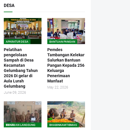
DESA
APARATUR DESA
BANTUAN PANGAN
Pelatihan
Pemdes
pengelolaan
Tambangan Kelekar
Sampah di Desa
Salurkan Bantuan
Kecamatan
Pangan Kepada 256
Gelumbang Tahun
Keluarga
2026 Di gelar di
Penerimaan
Aula Lurah
Manfaat
Gelumbang
May 22, 2026
June 09, 2026
BANTUAN LANGSUNG TUNAI
BHABINKAMTIBMAS