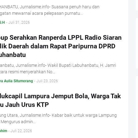
ANBATU, Jurnalisme.info- Suasana penuh haru dan
gatan mewarnai acara pelepasan purnatu…
S.H
-
Juli 31, 2026
up Serahkan Ranperda LPPL Radio Siaran
lik Daerah dalam Rapat Paripurna DPRD
uhanbatu
nbatu, Jurnalisme.info- Wakil Bupati Labuhanbatu, H. Jamri
ecara resmi menyerahkan No…
ya Aulia Situmorang
-
Juli 23, 2026
dukcapil Lampura Jemput Bola, Warga Tak
lu Jauh Urus KTP
ng Utara, Jurnalisme.Info- Kabar baik untuk warga Lampung
. Mengurus admin…
ohim
-
Juli 22, 2026