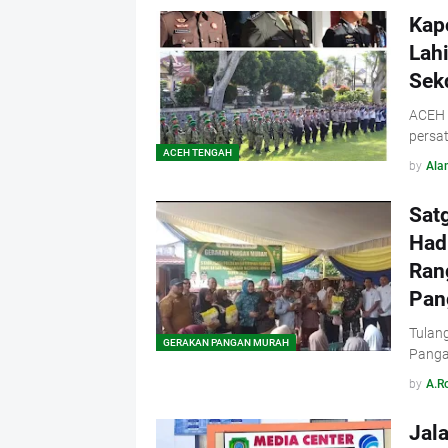
Kap
Lahi
Sek
ACEH 
persa
ACEH TENGAH
by
Ala
Sat
Had
Ran
Pan
Tulan
GERAKAN PANGAN MURAH
Panga
by
A.R
Jal