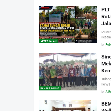
PLT
Rot
Jal
Muara 
kesel
AKSES JALAN
by
Rob
Sin
Mek
Kem
Tulan
kenya
BANJAR AGUNG
by
A.R
BEM
Wel