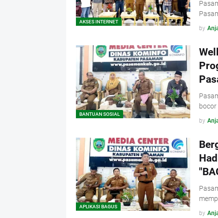
Pasama
Pasam
AKSES INTERNET
by
Anja
Wel
Pro
Pas
Pasama
bocor
BANTUAN SOSIAL
by
Anja
Berg
Hadi
"BA
Pasam
mempe
APLIKASI BAGUS
by
Anja