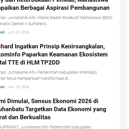
paikan Berbagai Aspirasi Pembangunan
an, Jurnalisme info- Aliansi Badan Eksekutif Mahasiswa (BEM)
inator Daerah II Sumatera…
sri
-
Juni 20, 2026
hard Ingatkan Prinsip Kenirsangkalan,
kominfo Paparkan Keamanan Ekosistem
ital TTE di HLM TP2DD
an, Jurnalisme info- Pemerintah Kabupaten (Pemkab)
an terus memperkuat transformasi di…
sri
-
Juni 19, 2026
mi Dimulai, Sensus Ekonomi 2026 di
uhanbatu Targetkan Data Ekonomi yang
at dan Berkualitas
UPRAPAT, Jurnalisme.info- Pemerintah Kabupaten