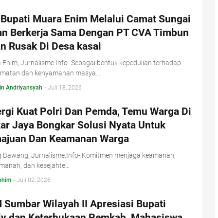
 Bupati Muara Enim Melalui Camat Sungai
an Berkerja Sama Dengan PT CVA Timbun
an Rusak Di Desa kasai
Enim, Jurnalisme.Info- Sebagai bentuk kepedulian terhadap
amatan dan kenyamanan masya…
in Andriyansyah
-
Juli 18, 2026
ergi Kuat Polri Dan Pemda, Temu Warga Di
ar Jaya Bongkar Solusi Nyata Untuk
ajuan Dan Keamanan Warga
g Bawang, Jurnalisme.Info- Komitmen menjaga keamanan,
manan, dan kesejahte…
ohim
-
Juli 02, 2026
 Sumbar Wilayah II Apresiasi Bupati
ly dan Keterbukaan Pemkab, Mahasiswa