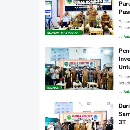
Paru
Pas
Pasam
Pasam
EKONOMI MASYARAKAT
by
Anja
Pen
Inv
Unt
Pasam
perad
BAZNAS
by
Anja
Dari
Sam
3T