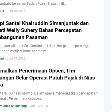
anbatu bersama Badan Pusat Statistik (B…
S.H
-
Juni 18, 2026
pi Santai Khairuddin Simanjuntak dan
ati Welly Suhery Bahas Percepatan
bangunan Pasaman
a, Jurnalisme info- Komunikasi dan sinergi antarpemangku
tingan menjadi kunci utama m…
sri
-
Juni 13, 2026
imalkan Penerimaan Opsen, Tim
ungan Gelar Operasi Patuh Pajak di Nias
ra
Utara, Jurnalisme.Info- Dalam upaya meningkatkan pendapatan
daerah, Pemerintah Kabupat…
ya Aulia Situmorang
-
Juni 13, 2026