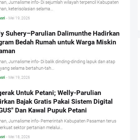
n, Jurnalisme info- Di sejumlah wilayah terpencil Kabupaten
an, keterisolasian selama…
sri
-
Mei 19, 2026
ly Suhery–Parulian Dalimunthe Hadirkan
gram Bedah Rumah untuk Warga Miskin
aman
n, Jurnalisme info- Di balik dinding-dinding lapuk dan atap
 yang selama bertahun-tah…
sri
-
Mei 19, 2026
erak Untuk Petani; Welly-Parulian
rkan Bajak Gratis Pakai Sistem Digital
GUS" Dan Kawal Pupuk Petani
an, Jurnalisme info- Pemerintah Kabupaten Pasaman terus
rkuat sektor pertanian melalui…
sri
-
Mei 18, 2026