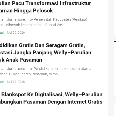
lian Pacu Transformasi Infrastruktur
aman Hingga Pelosok
an, Jurnalisme.info- Pemerintah Kabupaten (Pemkab)
an dibawah kepemimpinan Bupati Well…
sri
-
Mei 20, 2026
didikan Gratis Dan Seragam Gratis,
estasi Jangka Panjang Welly–Parulian
uk Anak Pasaman
an, Jurnalisme.info- Pendidikan merupakan kunci utama
aban. Di Kabupaten Pasaman, mimp…
sri
-
Mei 19, 2026
 Blankspot Ke Digitalisasi, Welly–Parulian
bungkan Pasaman Dengan Internet Gratis