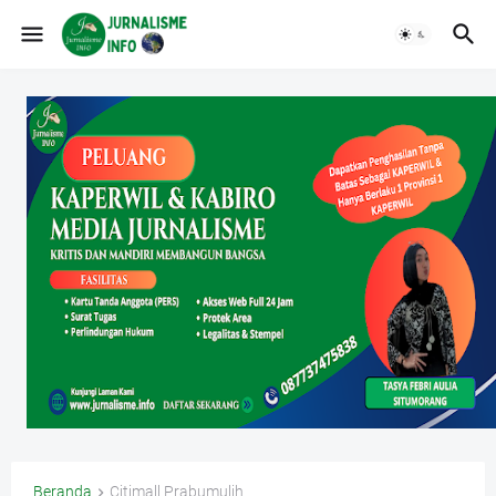
Beranda
Citimall Prabumulih