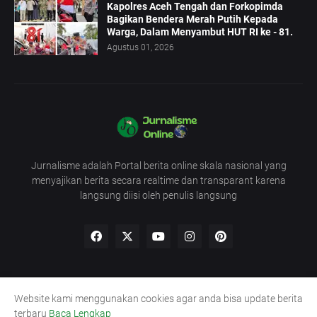
Kapolres Aceh Tengah dan Forkopimda
Bagikan Bendera Merah Putih Kepada
Warga, Dalam Menyambut HUT RI ke - 81.
Agustus 01, 2026
Jurnalisme adalah Portal berita online skala nasional yang
menyajikan berita secara realtime dan transparant karena
langsung diisi oleh penulis langsung
Website kami menggunakan cookies agar anda bisa update berita
Redaksi
UU Pers
Pedoman
Kode Etik
terbaru
Baca Lengkap