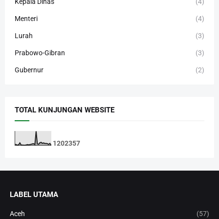
Kepala Dinas
(4)
Menteri
(4)
Lurah
(3)
Prabowo-Gibran
(3)
Gubernur
(2)
TOTAL KUNJUNGAN WEBSITE
1
2
0
2
3
5
7
LABEL UTAMA
Aceh
(57)