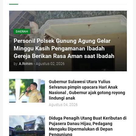
DAERAH
Personil Polsek Gunung Agung Gelar
Minggu Kasih Pengamanan Ibadah
Gereja Berikan Rasa Aman saat Ibadah
by
A.Rohim
-
Agustus 02, 2026
Gubernur Sulawesi Utara Yulius
Selvanus pimpin upacara Hari Anak
Nasional , Gubernur ajak gotong royong
lindungi anak
Agustus 04, 2026
Diduga Penagih Utang Buat Keributan di
Pujasera Danau Hijau, Pedagang
Mengaku Dipermalukan di Depan
Pengunjung