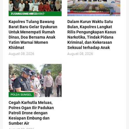
TULANG BAWANG BARAT-JURNALISME.INFO
Kapolres Tulang Bawang
Dalam Kurun Waktu Satu
Barat Baru Gelar Syukuran
Bulan, Kapolres Langkat
Untuk Menempati Rumah
Rilis Pengungkapan Kasus
Dinas, Doa Bersama Anak
Narkotika, Tindak Pidana
Yatim Warnai Momen
Kriminal, dan Kekerasan
Khidmat
Seksual terhadap Anak
August 08, 2026
August 08, 2026
POLDA SUMSEL
Cegah Karhutla Meluas,
Polres Ogan Ilir Padukan
Patroli Drone dengan
Kesiapan Embung dan
Sumber Air