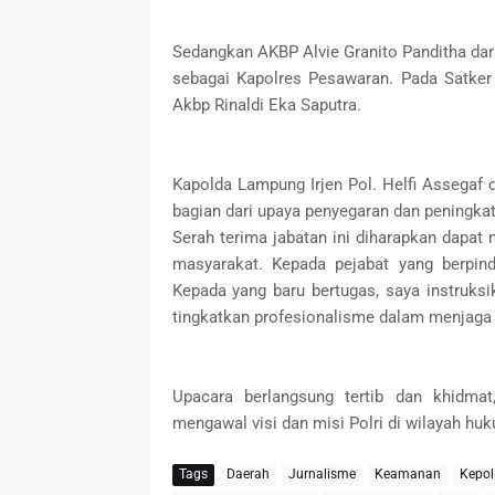
Sedangkan AKBP Alvie Granito Panditha dari K
sebagai Kapolres Pesawaran. Pada Satke
Akbp Rinaldi Eka Saputra.
Kapolda Lampung Irjen Pol. Helfi Assega
bagian dari upaya penyegaran dan peningkata
Serah terima jabatan ini diharapkan dapa
masyarakat. Kepada pejabat yang berpind
Kepada yang baru bertugas, saya instruksi
tingkatkan profesionalisme dalam menjaga
Upacara berlangsung tertib dan khidma
mengawal visi dan misi Polri di wilayah h
Tags
Daerah
Jurnalisme
Keamanan
Kepol