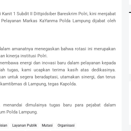
anit 1 Subdit II Dittpidsiber Bareskrim Polri, kini menjabat
r Pelayanan Markas KaYanma Polda Lampung dijabat oleh
f dalam amanatnya menegaskan bahwa rotasi ini merupakan
n kinerja institusi Polri.
t membawa energi dan inovasi baru dalam pelayanan kepada
ah tugas, kami ucapkan terima kasih atas dedikasinya.
kan untuk segera beradaptasi, utamakan sinergi, dan terus
 kamtibmas di Lampung, tegas Kapolda.
t, menandai dimulainya tugas baru para pejabat dalam
ukum Polda Lampung.
isian
Layanan Publik
Mutasi
Organisasi