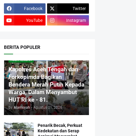
Facebook
Twitter
YouTube
Instagram
BERITA POPULER
ACEH TENGAH
Kapolres Aceh Tengah dan
Forkopimda Bagikan
Bendera Merah Putih Kepada
Warga, Dalam Menyambut
HUT RI ke - 81.
by
Alamsyah
-
Agustus 01, 2026
Penarik Becak, Perkuat
Kedekatan dan Serap