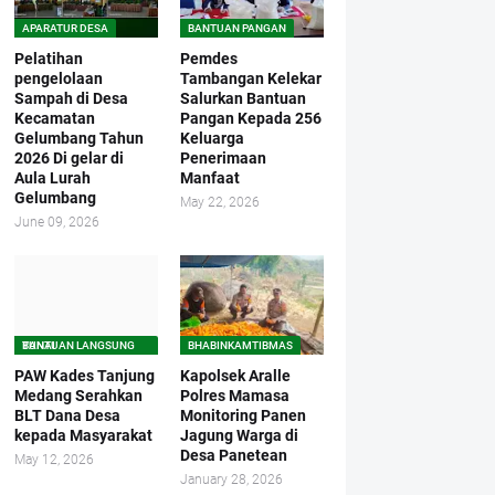
APARATUR DESA
BANTUAN PANGAN
Pelatihan
Pemdes
pengelolaan
Tambangan Kelekar
Sampah di Desa
Salurkan Bantuan
Kecamatan
Pangan Kepada 256
Gelumbang Tahun
Keluarga
2026 Di gelar di
Penerimaan
Aula Lurah
Manfaat
Gelumbang
May 22, 2026
June 09, 2026
BANTUAN LANGSUNG TUNAI
BHABINKAMTIBMAS
PAW Kades Tanjung
Kapolsek Aralle
Medang Serahkan
Polres Mamasa
BLT Dana Desa
Monitoring Panen
kepada Masyarakat
Jagung Warga di
Desa Panetean
May 12, 2026
January 28, 2026