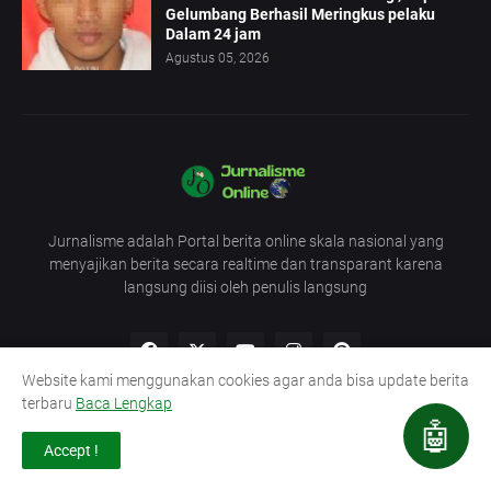
Gelumbang Berhasil Meringkus pelaku
Dalam 24 jam
Agustus 05, 2026
Jurnalisme adalah Portal berita online skala nasional yang
menyajikan berita secara realtime dan transparant karena
langsung diisi oleh penulis langsung
Website kami menggunakan cookies agar anda bisa update berita
terbaru
Baca Lengkap
🤖
Accept !
Redaksi
UU Pers
Pedoman
Kode Etik
Lowongan Wartawan
Semua Layanan