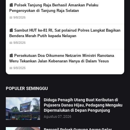
📰 Polsek Tanjung Raja Berhasil Amankan Pelaku
Pengeroyokan di Tanjung Raja Selatan
📅 9/8/2026
📰 Sambut HUT ke-81 RI, Sat polairud Polres Langkat Bagikan
Bendera Merah Putih kepada Nelayan
📅 9/8/2026
📰 Persekutuan Doa Oikumene Netzarim Ministri Ranotana
Weru Tekankan Jalan Kebenaran Hanya di Dalam Yesus
📅 9/8/2026
POPULER SEMINGGU
Diduga Penagih Utang Buat Keributan di
Pujasera Danau Hijau, Pedagang Mengaku
Dipermalukan di Depan Pengunjung
Agustus 07, 2026
Personil Polsek Gunung Agung Gelar