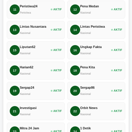
Peristiwa24
Pena Medan
11
AKTIF
12
AKTIF
Peristiwa
Nasional
Lintas Nusantara
Lintas Peristiwa
13
AKTIF
14
AKTIF
Nasional
Nasional
Liputan62
Ungkap Fakta
15
AKTIF
16
AKTIF
Nasional
Nasional
Harian62
Pena Kita
17
AKTIF
18
AKTIF
Nasional
Nasional
Sergap24
Sergap86
19
AKTIF
20
AKTIF
Nasional
Nasional
Investigasi
Orbit News
21
AKTIF
22
AKTIF
Nasional
Nasional
Mitra 24 Jam
1 Detik
23
AKTIF
24
AKTIF