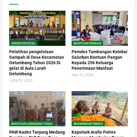
APARATUR DESA
BANTUAN PANGAN
Pelatihan pengelolaan
Pemdes Tambangan Kelekar
Sampah di Desa Kecamatan
Salurkan Bantuan Pangan
Gelumbang Tahun 2026 Di
Kepada 256 Keluarga
gelar di Aula Lurah
Penerimaan Manfaat
Gelumbang
May 22, 2026
June 09, 2026
BANTUAN LANGSUNG TUNAI
BHABINKAMTIBMAS
PAW Kades Tanjung Medang
Kapolsek Aralle Polres