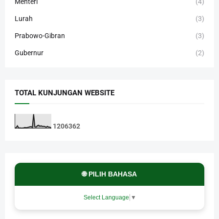
Menteri
(4)
Lurah
(3)
Prabowo-Gibran
(3)
Gubernur
(2)
TOTAL KUNJUNGAN WEBSITE
1
2
0
6
3
6
2
🌐 PILIH BAHASA
Select Language
▼