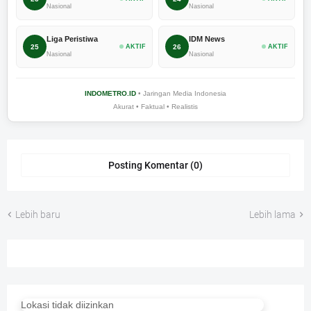
Nasional
Nasional
Liga Peristiwa
IDM News
25
AKTIF
26
AKTIF
Nasional
Nasional
INDOMETRO.ID
• Jaringan Media Indonesia
Akurat • Faktual • Realistis
Posting Komentar (0)
Lebih baru
Lebih lama
Lokasi tidak diizinkan