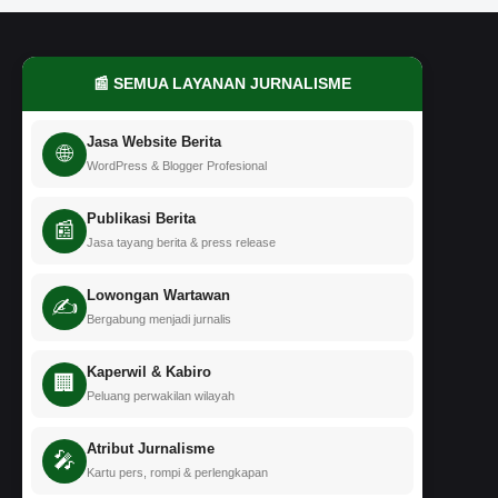
📰 SEMUA LAYANAN JURNALISME
Jasa Website Berita
🌐
WordPress & Blogger Profesional
Publikasi Berita
📰
Jasa tayang berita & press release
Lowongan Wartawan
✍️
Bergabung menjadi jurnalis
Kaperwil & Kabiro
🏢
Peluang perwakilan wilayah
Atribut Jurnalisme
🎤
Kartu pers, rompi & perlengkapan