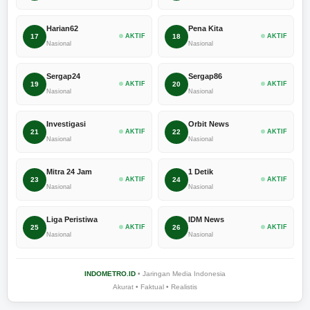
Harian62
Pena Kita
17
AKTIF
18
AKTIF
Nasional
Nasional
Sergap24
Sergap86
19
AKTIF
20
AKTIF
Nasional
Nasional
Investigasi
Orbit News
21
AKTIF
22
AKTIF
Nasional
Nasional
Mitra 24 Jam
1 Detik
23
AKTIF
24
AKTIF
Nasional
Nasional
Liga Peristiwa
IDM News
25
AKTIF
26
AKTIF
Nasional
Nasional
INDOMETRO.ID
• Jaringan Media Indonesia
Akurat • Faktual • Realistis