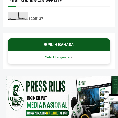
TOTAL KUNJUNGAN WEBSITE
1
2
0
5
1
3
7
🌐 PILIH BAHASA
Select Language
▼