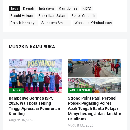
Tags
Daerah
Indralaya
Kamtibmas
KRYD
Patuhi Hukum
Penertiban Sajam
Polres Organilir
Polsek Indralaya
Sumatera Selatan
Waspada Kriminalitaas
MUNGKIN KAMU SUKA
DAERAH
ACEH TENGAH
Kampanye Germas ISPS
Strong Point Pagi, Peronel
2026, Wali Kota Tebing
Polsek Pegasing Polres
Tinggi Apresiasi Penurunan
Aceh Tengah Bantu Pelajar
Stunting
Menyeberang Jalan dan Atur
Lalulintas
August 06, 2026
August 06, 2026