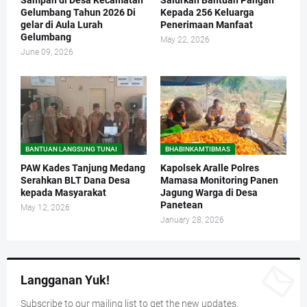
Sampah di Desa Kecamatan
Salurkan Bantuan Pangan
Gelumbang Tahun 2026 Di
Kepada 256 Keluarga
gelar di Aula Lurah
Penerimaan Manfaat
Gelumbang
May 22, 2026
June 09, 2026
BANTUAN LANGSUNG TUNAI
BHABINKAMTIBMAS
PAW Kades Tanjung Medang
Kapolsek Aralle Polres
Serahkan BLT Dana Desa
Mamasa Monitoring Panen
kepada Masyarakat
Jagung Warga di Desa
Panetean
May 12, 2026
January 28, 2026
Langganan Yuk!
Subscribe to our mailing list to get the new updates.