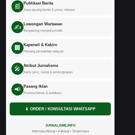
Publikasi Berita
📰
Jasa tayang berita & press release
Lowongan Wartawan
✍️
Bergabung menjadi jurnalis
Kaperwil & Kabiro
🏢
Peluang perwakilan wilayah
Atribut Jurnalisme
🎤
Kartu pers, rompi & perlengkapan
Pasang Iklan
📢
Promosi bisnis & publikasi
📱 ORDER / KONSULTASI WHATSAPP
JURNALISME.INFO
Informasi Aktual • Faktual • Terpercaya