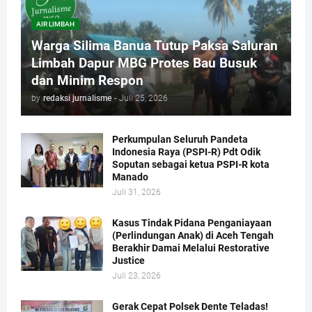
AIR LIMBAH
Warga Silima Banua Tutup Paksa Saluran
Limbah Dapur MBG Protes Bau Busuk
dan Minim Respon
by
redaksi jurnalisme
-
Juli 25, 2026
Perkumpulan Seluruh Pandeta
Indonesia Raya (PSPI-R) Pdt Odik
Soputan sebagai ketua PSPI-R kota
Manado
Juli 31, 2026
Kasus Tindak Pidana Penganiayaan
(Perlindungan Anak) di Aceh Tengah
Berakhir Damai Melalui Restorative
Justice
Juli 23, 2026
Gerak Cepat Polsek Dente Teladas!