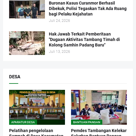
Buronan Kasus Curanmor Berhasil
Dibekuk, Polisi Tegaskan Tak Ada Ruang
bagi Pelaku Kejahatan
Juli 24, 2026
Hak Jawab Terkait Pemberitaan
"Dugaan Aktivitas Tambang Timah di
Kolong Samhin Padang Baru"
Juli 13, 2026
DESA
APARATUR DESA
BANTUAN PANGAN
Pelatihan pengelolaan
Pemdes Tambangan Kelekar