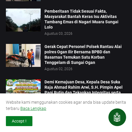
Pemberitaan Tidak Sesuai Fakta,
Masyarakat Bantah Keras Isu Aktivitas
Tambang Emas di Nagari Muara Sungai
Lolo
Agustus 03, 2026
Gerak Cepat Personel Polsek Rantau Alai
polres Ogan Ilir Bersama BPBD dan
Basarnas Temukan Satu Korban
Tenggelam di Sungai Ogan
Agustus 02, 2026
Demi Kemajuan Desa, Kepala Desa Suka
Raja Ahmad Rahim Arwi, S.H. Pimpin Apel
Pagi Rutin dan Tekankan Integritas serta
Pelayanan Prima
Website kami menggunakan cookies agar anda bisa update berita
Agustus 03, 2026
terbaru
Baca Lengkap
🤖
Accept !