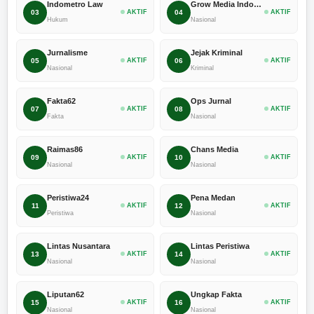
Indometro Law
Grow Media Indonesia
03
AKTIF
04
AKTIF
Hukum
Nasional
Jurnalisme
Jejak Kriminal
05
AKTIF
06
AKTIF
Nasional
Kriminal
Fakta62
Ops Jurnal
07
AKTIF
08
AKTIF
Fakta
Nasional
Raimas86
Chans Media
09
AKTIF
10
AKTIF
Nasional
Nasional
Peristiwa24
Pena Medan
11
AKTIF
12
AKTIF
Peristiwa
Nasional
Lintas Nusantara
Lintas Peristiwa
13
AKTIF
14
AKTIF
Nasional
Nasional
Liputan62
Ungkap Fakta
15
AKTIF
16
AKTIF
Nasional
Nasional