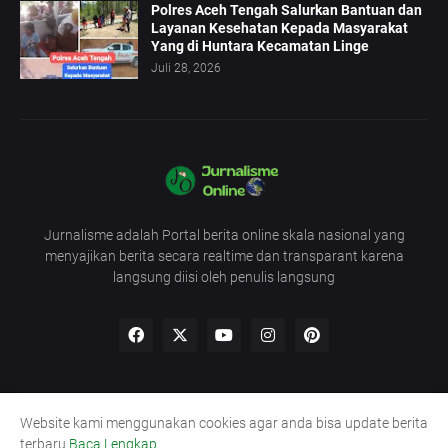
Polres Aceh Tengah Salurkan Bantuan dan
Layanan Kesehatan Kepada Masyarakat
Yang di Huntara Kecamatan Linge
Juli 28, 2026
Jurnalisme adalah Portal berita online skala nasional yang
menyajikan berita secara realtime dan transparant karena
langsung diisi oleh penulis langsung
Website kami menggunakan cookies agar anda bisa update berita
Redaksi
UU Pers
Pedoman
Kode Etik
terbaru
Baca Lengkap