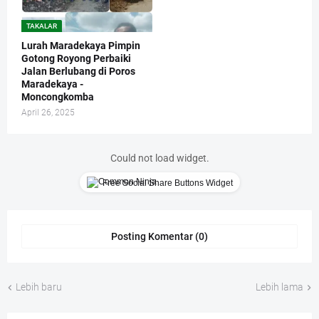
TAKALAR
Lurah Maradekaya Pimpin
Gotong Royong Perbaiki
Jalan Berlubang di Poros
Maradekaya -
Moncongkomba
April 26, 2025
Could not load widget.
Free Social Share Buttons Widget
Posting Komentar (0)
Lebih baru
Lebih lama