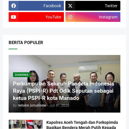
Facebook
Twitter
YouTube
Instagram
BERITA POPULER
DIAKONIA
Perkumpulan Seluruh Pandeta Indonesia
Raya (PSPI-R) Pdt Odik Soputan sebagai
ketua PSPI-R kota Manado
by
redaksi jurnalisme
-
Juli 31, 2026
Kapolres Aceh Tengah dan Forkopimda
Bagikan Bendera Merah Putih Kepada