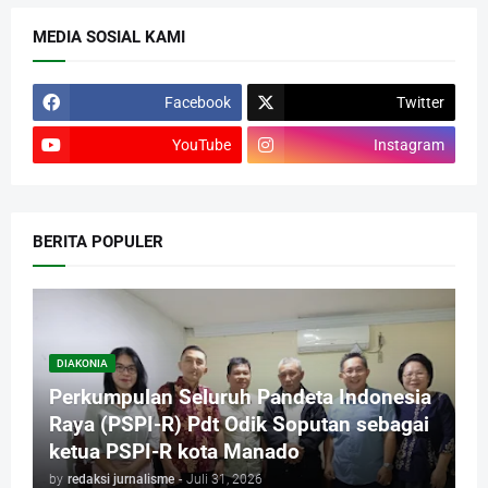
MEDIA SOSIAL KAMI
Facebook
Twitter
YouTube
Instagram
BERITA POPULER
DIAKONIA
Perkumpulan Seluruh Pandeta Indonesia
Raya (PSPI-R) Pdt Odik Soputan sebagai
ketua PSPI-R kota Manado
by
redaksi jurnalisme
-
Juli 31, 2026