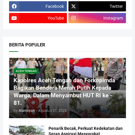
Facebook
Twitter
YouTube
Instagram
BERITA POPULER
ACEH TENGAH
Kapolres Aceh Tengah dan Forkopimda
Bagikan Bendera Merah Putih Kepada
Warga, Dalam Menyambut HUT RI ke -
81.
by
Alamsyah
-
Agustus 01, 2026
Penarik Becak, Perkuat Kedekatan dan
Serap Aspirasi Masyarakat