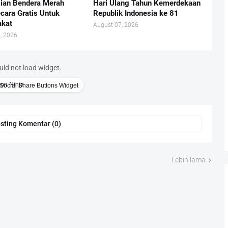
ian Bendera Merah
Hari Ulang Tahun Kemerdekaan
ecara Gratis Untuk
Republik Indonesia ke 81
akat
August 07, 2026
, 2026
uld not load widget.
Social Share Buttons Widget
sting Komentar (0)
Lebih lama