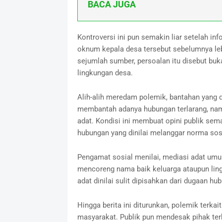
BACA JUGA
Kontroversi ini pun semakin liar setelah 
oknum kepala desa tersebut sebelumnya leb
sejumlah sumber, persoalan itu disebut buk
lingkungan desa.
Alih-alih meredam polemik, bantahan yang di
membantah adanya hubungan terlarang, namu
adat. Kondisi ini membuat opini publik s
hubungan yang dinilai melanggar norma sosi
Pengamat sosial menilai, mediasi adat um
mencoreng nama baik keluarga ataupun lin
adat dinilai sulit dipisahkan dari dugaan h
Hingga berita ini diturunkan, polemik terka
masyarakat. Publik pun mendesak pihak ter