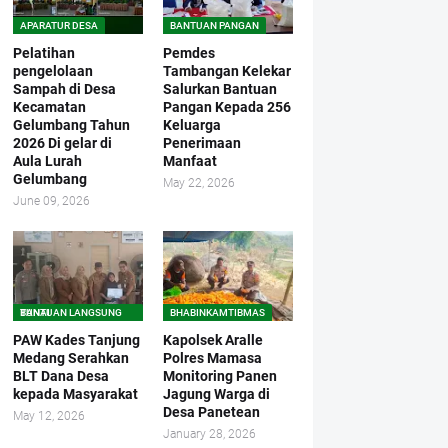
APARATUR DESA
BANTUAN PANGAN
Pelatihan
Pemdes
pengelolaan
Tambangan Kelekar
Sampah di Desa
Salurkan Bantuan
Kecamatan
Pangan Kepada 256
Gelumbang Tahun
Keluarga
2026 Di gelar di
Penerimaan
Aula Lurah
Manfaat
Gelumbang
May 22, 2026
June 09, 2026
BANTUAN LANGSUNG TUNAI
BHABINKAMTIBMAS
PAW Kades Tanjung
Kapolsek Aralle
Medang Serahkan
Polres Mamasa
BLT Dana Desa
Monitoring Panen
kepada Masyarakat
Jagung Warga di
Desa Panetean
May 12, 2026
January 28, 2026