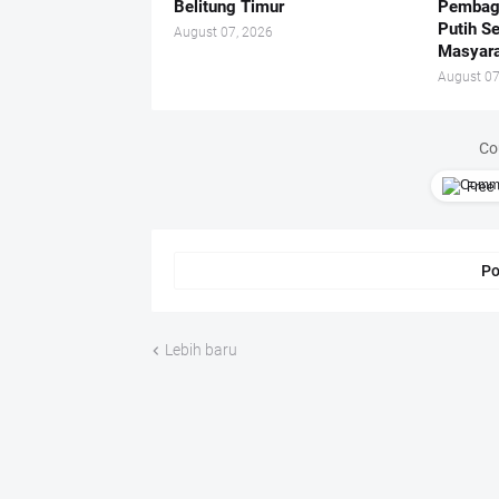
Belitung Timur
Pembag
Putih S
August 07, 2026
Masyar
August 07
Co
Free 
Po
Lebih baru