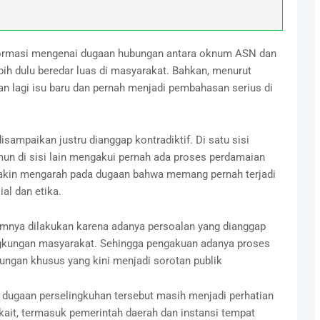
informasi mengenai dugaan hubungan antara oknum ASN dan
ih dulu beredar luas di masyarakat. Bahkan, menurut
an lagi isu baru dan pernah menjadi pembahasan serius di
sampaikan justru dianggap kontradiktif. Di satu sisi
n di sisi lain mengakui pernah ada proses perdamaian
emakin mengarah pada dugaan bahwa memang pernah terjadi
al dan etika.
umnya dilakukan karena adanya persoalan yang dianggap
gkungan masyarakat. Sehingga pengakuan adanya proses
ubungan khusus yang kini menjadi sorotan publik
it dugaan perselingkuhan tersebut masih menjadi perhatian
kait, termasuk pemerintah daerah dan instansi tempat