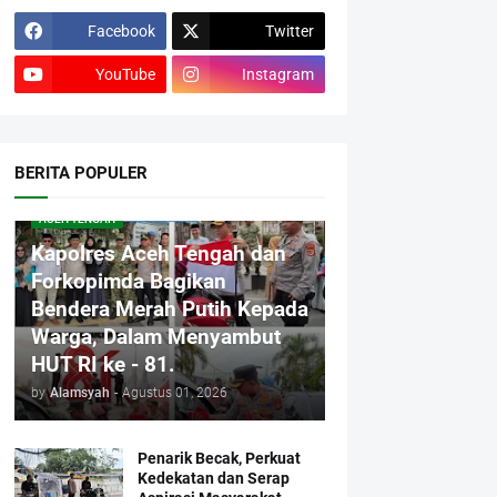
Facebook
Twitter
YouTube
Instagram
BERITA POPULER
ACEH TENGAH
Kapolres Aceh Tengah dan
Forkopimda Bagikan
Bendera Merah Putih Kepada
Warga, Dalam Menyambut
HUT RI ke - 81.
by
Alamsyah
-
Agustus 01, 2026
Penarik Becak, Perkuat
Kedekatan dan Serap