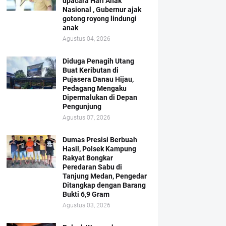
upacara Hari Anak
Nasional , Gubernur ajak
gotong royong lindungi
anak
Agustus 04, 2026
Diduga Penagih Utang
Buat Keributan di
Pujasera Danau Hijau,
Pedagang Mengaku
Dipermalukan di Depan
Pengunjung
Agustus 07, 2026
Dumas Presisi Berbuah
Hasil, Polsek Kampung
Rakyat Bongkar
Peredaran Sabu di
Tanjung Medan, Pengedar
Ditangkap dengan Barang
Bukti 6,9 Gram
Agustus 03, 2026