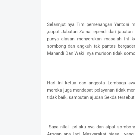
Selannjut nya Tim pemenangan Yantoni m
,copot Jabatan Zainal ependi dari jabata
punya alasan menyerukan masalah ini ke
sombong dan angkuh tak pantas bergadeng
Manandi Dan Wakil nya murison tidak somon
Hari ini ketua dan anggota Lembaga s
mereka juga mendapat pelayanan tidak meny
tidak baik, sambutan ajudan Sekda tersebut 
Saya nilai prilaku nya dan sipat sombo
Arogan apa lagi Masyarakat biasa yang 