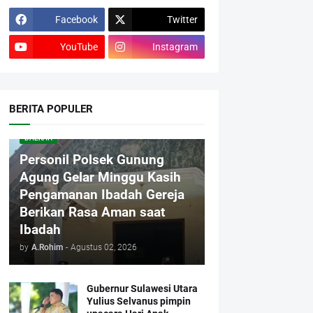
Facebook
Twitter
YouTube
Instagram
BERITA POPULER
DAERAH
Personil Polsek Gunung
Agung Gelar Minggu Kasih
Pengamanan Ibadah Gereja
Berikan Rasa Aman saat
Ibadah
by
A.Rohim
-
Agustus 02, 2026
Gubernur Sulawesi Utara
Yulius Selvanus pimpin