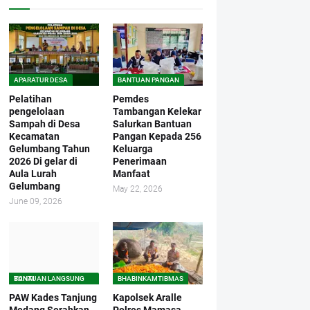
APARATUR DESA
BANTUAN PANGAN
Pelatihan
Pemdes
pengelolaan
Tambangan Kelekar
Sampah di Desa
Salurkan Bantuan
Kecamatan
Pangan Kepada 256
Gelumbang Tahun
Keluarga
2026 Di gelar di
Penerimaan
Aula Lurah
Manfaat
Gelumbang
May 22, 2026
June 09, 2026
BANTUAN LANGSUNG TUNAI
BHABINKAMTIBMAS
PAW Kades Tanjung
Kapolsek Aralle