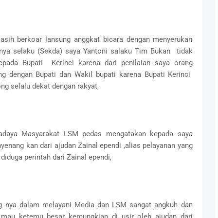
asih berkoar lansung anggkat bicara dengan menyerukan
n nya selaku (Sekda) saya Yantoni salaku Tim Bukan tidak
pada Bupati Kerinci karena dari penilaian saya orang
 dengan Bupati dan Wakil bupati karena Bupati Kerinci
g selalu dekat dengan rakyat,
wadaya Masyarakat LSM pedas mengatakan kepada saya
enang kan dari ajudan Zainal ependi ,alias pelayanan yang
diduga perintah dari Zainal ependi,
ng nya dalam melayani Media dan LSM sangat angkuh dan
mau ketemu besar kemungkian di usir oleh ajudan dari