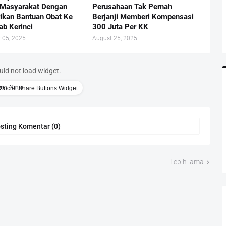
Masyarakat Dengan
Perusahaan Tak Pernah
kan Bantuan Obat Ke
Berjanji Memberi Kompensasi
b Kerinci
300 Juta Per KK
 05, 2025
August 25, 2025
uld not load widget.
Social Share Buttons Widget
sting Komentar (0)
Lebih lama