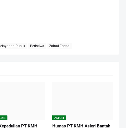
elayanan Publik
Peristiwa
Zainal Ependi
EDIS
ASLORI
Kepedulian PT KMH
Humas PT KMH Aslori Bantah