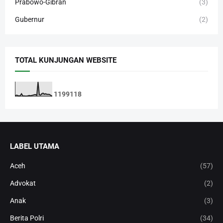
Prabowo-Gibran
(3)
Gubernur
(2)
TOTAL KUNJUNGAN WEBSITE
1
1
9
9
1
1
8
LABEL UTAMA
Aceh
(57)
Advokat
(2)
Anak
(3)
Berita Polri
(34)