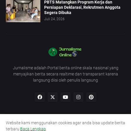
PBTS Matangkan Program Kerja dan
Persiapan Deklarasi, Rekrutmen Anggota
Segera Dibuka
Juli 24, 2026
Jurnalisme adalah Portal berita online skala nasional yang
menyajikan berita secara realtime dan transparant karena
langsung diisi oleh penulis langsung
Website kami menggunakan cookies agar anda bisa update berita
Redaksi
UU Pers
Pedoman
Kode Etik
terbaru
Baca Lengkap