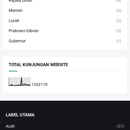
Kepala Dinas
(4)
Menteri
(4)
Lurah
(3)
Prabowo-Gibran
(3)
Gubernur
(2)
TOTAL KUNJUNGAN WEBSITE
1
2
0
2
1
7
0
LABEL UTAMA
Aceh
(57)