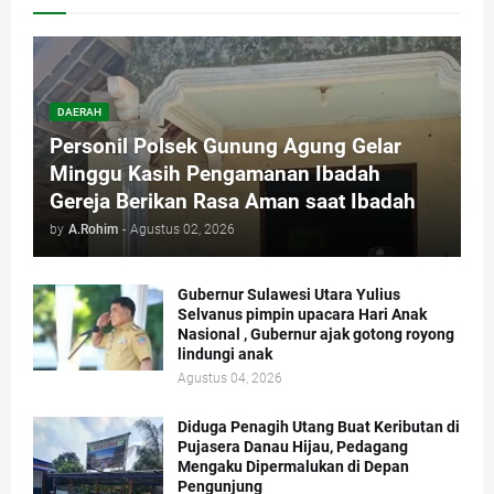
DAERAH
Personil Polsek Gunung Agung Gelar
Minggu Kasih Pengamanan Ibadah
Gereja Berikan Rasa Aman saat Ibadah
by
A.Rohim
-
Agustus 02, 2026
Gubernur Sulawesi Utara Yulius
Selvanus pimpin upacara Hari Anak
Nasional , Gubernur ajak gotong royong
lindungi anak
Agustus 04, 2026
Diduga Penagih Utang Buat Keributan di
Pujasera Danau Hijau, Pedagang
Mengaku Dipermalukan di Depan
Pengunjung