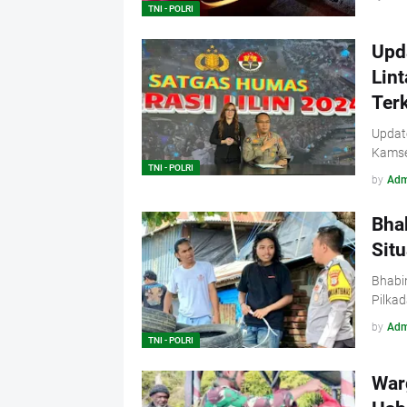
TNI - POLRI
Upda
Lin
Ter
Update
Kamse
TNI - POLRI
by
Adm
Bha
Sit
Bhabi
Pilkad
by
Adm
TNI - POLRI
War