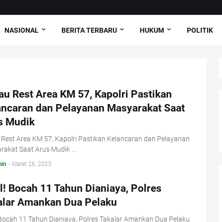
NASIONAL
BERITA TERBARU
HUKUM
POLITIK
au Rest Area KM 57, Kapolri Pastikan
ancaran dan Pelayanan Masyarakat Saat
s Mudik
 Rest Area KM 57, Kapolri Pastikan Kelancaran dan Pelayanan
rakat Saat Arus Mudik …
in
-
Maret 26, 2025
l! Bocah 11 Tahun Dianiaya, Polres
alar Amankan Dua Pelaku
 Bocah 11 Tahun Dianiaya, Polres Takalar Amankan Dua Pelaku