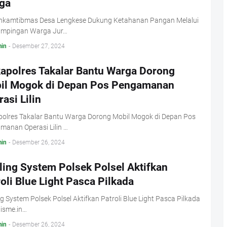
ga
nkamtibmas Desa Lengkese Dukung Ketahanan Pangan Melalui
mpingan Warga Jur…
in
-
Desember 27, 2024
apolres Takalar Bantu Warga Dorong
il Mogok di Depan Pos Pengamanan
asi Lilin
olres Takalar Bantu Warga Dorong Mobil Mogok di Depan Pos
manan Operasi Lilin …
in
-
Desember 26, 2024
ling System Polsek Polsel Aktifkan
oli Blue Light Pasca Pilkada
g System Polsek Polsel Aktifkan Patroli Blue Light Pasca Pilkada
isme.in…
in
-
Desember 26, 2024