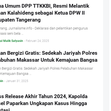
ua Umum DPP TTKKBI, Resmi Melantik
an Kalahideng sebagai Ketua DPW II
upaten Tangerang
ang, Jurnalisme.info - Deklarasi dan pelantikan pengurus
sasi seni bela …
ul Malik Satyasin
-
Februari 24, 2025
n Bergizi Gratis: Sedekah Jariyah Polres
abuhan Makassar Untuk Kemajuan Bangsa
 Bergizi Gratis: Sedekah Jariyah Polres Pelabuhan Makassar
 Kemajuan Bangsa …
in
-
Januari 31, 2025
ss Release Akhir Tahun 2024, Kapolda
sel Paparkan Ungkapan Kasus Hingga
tasi