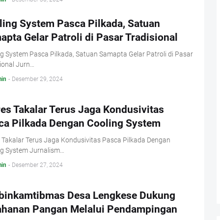
ling System Pasca Pilkada, Satuan
pta Gelar Patroli di Pasar Tradisional
g System Pasca Pilkada, Satuan Samapta Gelar Patroli di Pasar
ional Jurn…
in
-
Desember 29, 2024
es Takalar Terus Jaga Kondusivitas
ca Pilkada Dengan Cooling System
 Takalar Terus Jaga Kondusivitas Pasca Pilkada Dengan
ng System Jurnalism…
in
-
Desember 27, 2024
binkamtibmas Desa Lengkese Dukung
ahanan Pangan Melalui Pendampingan