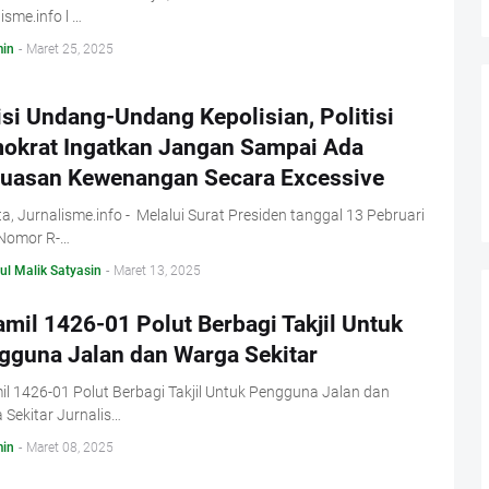
isme.info l …
in
-
Maret 25, 2025
si Undang-Undang Kepolisian, Politisi
okrat Ingatkan Jangan Sampai Ada
luasan Kewenangan Secara Excessive
a, Jurnalisme.info - Melalui Surat Presiden tanggal 13 Pebruari
Nomor R-…
ul Malik Satyasin
-
Maret 13, 2025
mil 1426-01 Polut Berbagi Takjil Untuk
gguna Jalan dan Warga Sekitar
l 1426-01 Polut Berbagi Takjil Untuk Pengguna Jalan dan
Sekitar Jurnalis…
in
-
Maret 08, 2025