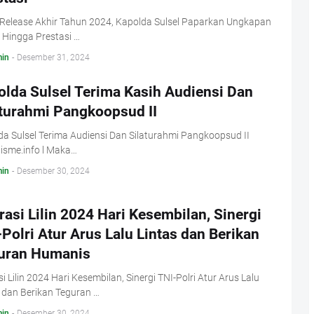
 Release Akhir Tahun 2024, Kapolda Sulsel Paparkan Ungkapan
 Hingga Prestasi …
in
-
Desember 31, 2024
olda Sulsel Terima Kasih Audiensi Dan
aturahmi Pangkoopsud II
a Sulsel Terima Audiensi Dan Silaturahmi Pangkoopsud II
isme.info l Maka…
in
-
Desember 30, 2024
asi Lilin 2024 Hari Kesembilan, Sinergi
Polri Atur Arus Lalu Lintas dan Berikan
uran Humanis
i Lilin 2024 Hari Kesembilan, Sinergi TNI-Polri Atur Arus Lalu
 dan Berikan Teguran …
in
-
Desember 30, 2024