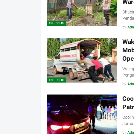
War
Bhabi
Penda
TNI - POLRI
by
Adm
Wak
Mob
Oper
Wakap
Penga
TNI - POLRI
by
Adm
Coo
Patr
Coolin
Jurnal
by
Adm