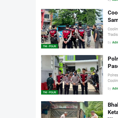
Coo
Sama
Coolin
Tradis
by
Adm
TNI - POLRI
Polr
Pas
Polres
Cooli
by
Adm
TNI - POLRI
Bha
Ket