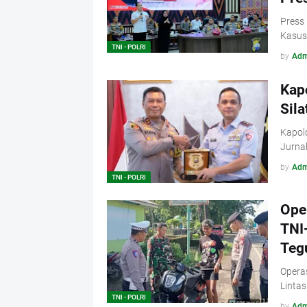
Press
Kasus
TNI - POLRI
by
Adm
Kap
Sil
Kapold
Jurnal
by
Adm
TNI - POLRI
Oper
TNI-
Teg
Operas
Lintas
TNI - POLRI
by
Adm