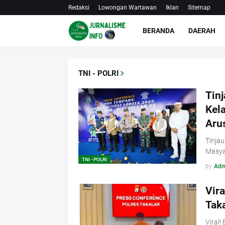
Redaksi
Lowongan Wartawan
Iklan
Sitemap
BERANDA
DAERAH
TNI - POLRI
Tinj
Kel
Aru
Tinjau
Masya
TNI - POLRI
by
Adm
Vira
Tak
Viral!