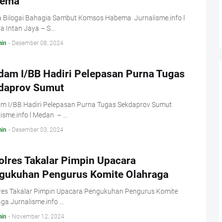
ema
 Bilogai Bahagia Sambut Komsos Habema Jurnalisme.info l
a Intan Jaya – S…
in
-
Desember 08, 2024
dam I/BB Hadiri Pelepasan Purna Tugas
daprov Sumut
m I/BB Hadiri Pelepasan Purna Tugas Sekdaprov Sumut
isme.info l Medan – …
in
-
Desember 03, 2024
olres Takalar Pimpin Upacara
gukuhan Pengurus Komite Olahraga
res Takalar Pimpin Upacara Pengukuhan Pengurus Komite
ga Jurnalisme.info …
in
-
November 12, 2024