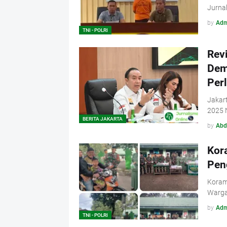
Jurnal
by
Adm
TNI - POLRI
Revi
Dem
Per
Jakart
2025 
BERITA JAKARTA
by
Abd
Kora
Pen
Korami
Warga 
by
Adm
TNI - POLRI