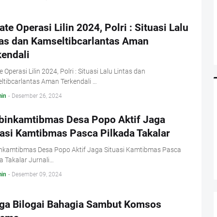
te Operasi Lilin 2024, Polri : Situasi Lalu
tas dan Kamseltibcarlantas Aman
kendali
 Operasi Lilin 2024, Polri : Situasi Lalu Lintas dan
ltibcarlantas Aman Terkendali …
in
-
Desember 26, 2024
binkamtibmas Desa Popo Aktif Jaga
uasi Kamtibmas Pasca Pilkada Takalar
nkamtibmas Desa Popo Aktif Jaga Situasi Kamtibmas Pasca
a Takalar Jurnali…
in
-
Desember 09, 2024
ga Bilogai Bahagia Sambut Komsos