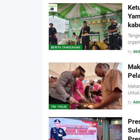
Ket
Yam
kab
Tanger
organi
BERITA TANGERANG
by
Abd
Maka
Pel
Makan
Untuk
by
Adm
TNI - POLRI
Pre
Sul
Pres