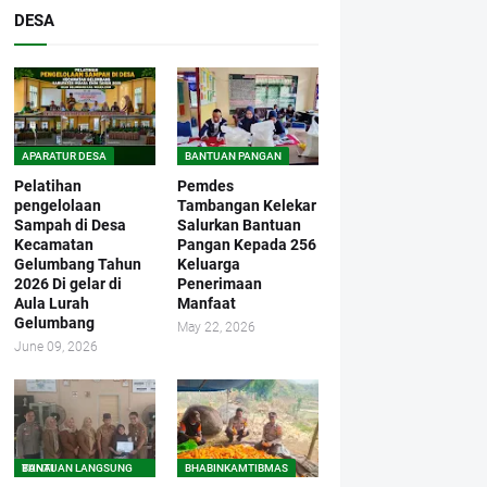
DESA
APARATUR DESA
BANTUAN PANGAN
Pelatihan
Pemdes
pengelolaan
Tambangan Kelekar
Sampah di Desa
Salurkan Bantuan
Kecamatan
Pangan Kepada 256
Gelumbang Tahun
Keluarga
2026 Di gelar di
Penerimaan
Aula Lurah
Manfaat
Gelumbang
May 22, 2026
June 09, 2026
BANTUAN LANGSUNG TUNAI
BHABINKAMTIBMAS