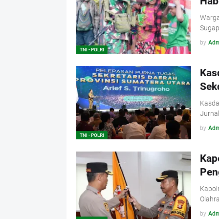
Hab
Warga
Sugap
by
Adm
TNI - POLRI
Kas
Sek
Kasda
Jurnal
by
Adm
TNI - POLRI
Kap
Pen
Kapol
Olahra
by
Adm