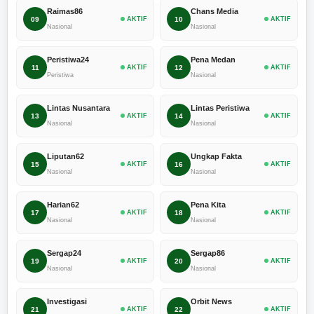
Raimas86
Chans Media
09
AKTIF
10
AKTIF
Nasional
Nasional
Peristiwa24
Pena Medan
11
AKTIF
12
AKTIF
Peristiwa
Nasional
Lintas Nusantara
Lintas Peristiwa
13
AKTIF
14
AKTIF
Nasional
Nasional
Liputan62
Ungkap Fakta
15
AKTIF
16
AKTIF
Nasional
Nasional
Harian62
Pena Kita
17
AKTIF
18
AKTIF
Nasional
Nasional
Sergap24
Sergap86
19
AKTIF
20
AKTIF
Nasional
Nasional
Investigasi
Orbit News
21
AKTIF
22
AKTIF