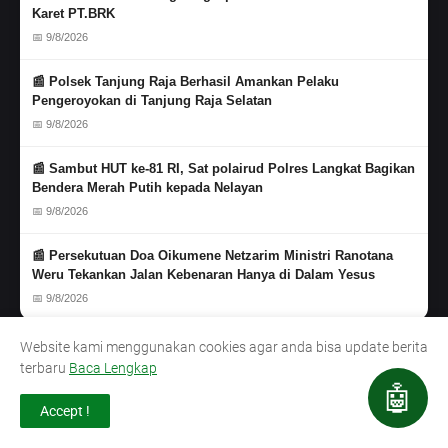
Karet PT.BRK
📅 9/8/2026
📰 Polsek Tanjung Raja Berhasil Amankan Pelaku
Pengeroyokan di Tanjung Raja Selatan
📅 9/8/2026
📰 Sambut HUT ke-81 RI, Sat polairud Polres Langkat Bagikan
Bendera Merah Putih kepada Nelayan
📅 9/8/2026
📰 Persekutuan Doa Oikumene Netzarim Ministri Ranotana
Weru Tekankan Jalan Kebenaran Hanya di Dalam Yesus
📅 9/8/2026
Website kami menggunakan cookies agar anda bisa update berita
POPULER SEMINGGU
terbaru
Baca Lengkap
🤖
Diduga Penagih Utang Buat Keributan di
Accept !
Pujasera Danau Hijau, Pedagang Mengaku
Dipermalukan di Depan Pengunjung