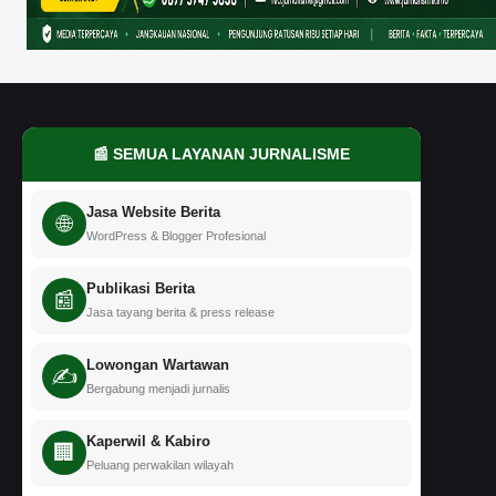
📰 SEMUA LAYANAN JURNALISME
Jasa Website Berita
🌐
WordPress & Blogger Profesional
Publikasi Berita
📰
Jasa tayang berita & press release
Lowongan Wartawan
✍️
Bergabung menjadi jurnalis
Kaperwil & Kabiro
🏢
Peluang perwakilan wilayah