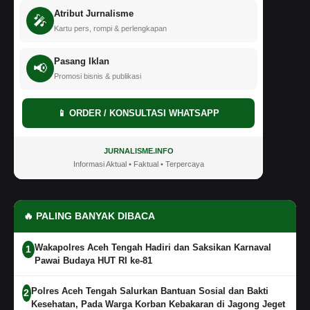
Atribut Jurnalisme
🎤
Kartu pers, rompi & perlengkapan
Pasang Iklan
📢
Promosi bisnis & publikasi
📱 ORDER / KONSULTASI WHATSAPP
JURNALISME.INFO
Informasi Aktual • Faktual • Terpercaya
🔥 PALING BANYAK DIBACA
Wakapolres Aceh Tengah Hadiri dan Saksikan Karnaval
1
Pawai Budaya HUT RI ke-81
Polres Aceh Tengah Salurkan Bantuan Sosial dan Bakti
2
Kesehatan, Pada Warga Korban Kebakaran di Jagong Jeget