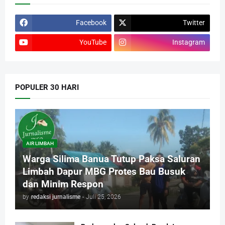
Facebook
Twitter
YouTube
Instagram
POPULER 30 HARI
AIR LIMBAH
Warga Silima Banua Tutup Paksa Saluran
Limbah Dapur MBG Protes Bau Busuk
dan Minim Respon
by
redaksi jurnalisme
-
Juli 25, 2026