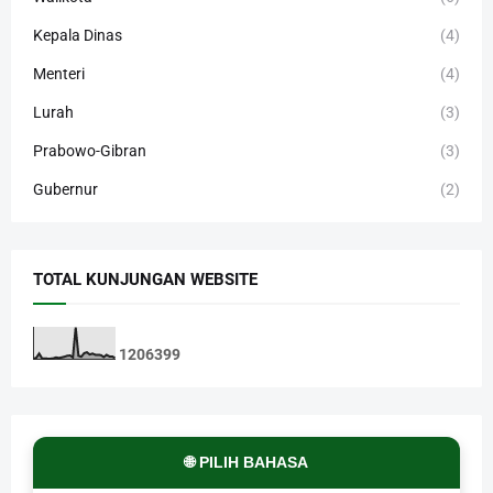
Kepala Dinas
(4)
Menteri
(4)
Lurah
(3)
Prabowo-Gibran
(3)
Gubernur
(2)
TOTAL KUNJUNGAN WEBSITE
1
2
0
6
3
9
9
🌐 PILIH BAHASA