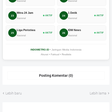
Nasional
Nasional
Mitra 24 Jam
1 Detik
23
AKTIF
24
AKTIF
Nasional
Nasional
Liga Peristiwa
IDM News
25
AKTIF
26
AKTIF
Nasional
Nasional
INDOMETRO.ID
• Jaringan Media Indonesia
Akurat • Faktual • Realistis
Posting Komentar (0)
Lebih baru
Lebih lama