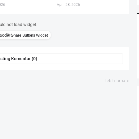
026
April 28, 2026
uld not load widget.
Social Share Buttons Widget
sting Komentar (0)
Lebih lama