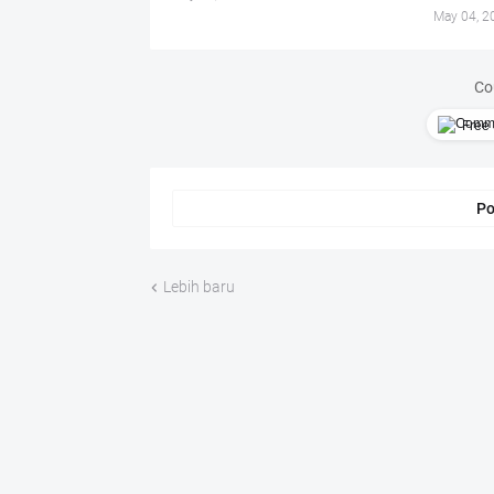
May 04, 2
Co
Free 
Po
Lebih baru