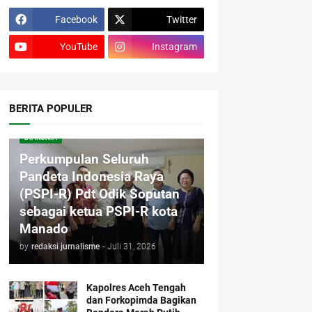
Facebook
Twitter
YouTube
Instagram
BERITA POPULER
DIAKONIA
Perkumpulan Seluruh
Pandeta Indonesia Raya
(PSPI-R) Pdt Odik Soputan
sebagai ketua PSPI-R kota
Manado
by
redaksi jurnalisme
-
Juli 31, 2026
Kapolres Aceh Tengah
dan Forkopimda Bagikan