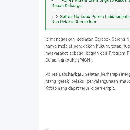
Polres Muara Enim Ungkap Kasus S
Depan Keluarga
Satres Narkoba Polres Labuhanbatu
Dua Pelaku Diamankan
Ia menegaskan, kegiatan Gerebek Sarang Na
hanya melalui penegakan hukum, tetapi jug
masyarakat sebagai bagian dari Program 
Gelap Narkotika (P4GN).
Polres Labuhanbatu Selatan berharap siner
ruang gerak pelaku penyalahgunaan maup
Kotapinang dapat terus dipersempit.