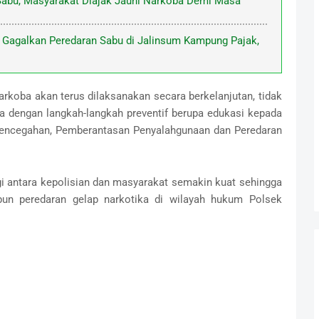
abu, Masyarakat Diajak Jauhi Narkoba Demi Masa
 Gagalkan Peredaran Sabu di Jalinsum Kampung Pajak,
rkoba akan terus dilaksanakan secara berkelanjutan, tidak
a dengan langkah-langkah preventif berupa edukasi kepada
Pencegahan, Pemberantasan Penyalahgunaan dan Peredaran
gi antara kepolisian dan masyarakat semakin kuat sehingga
un peredaran gelap narkotika di wilayah hukum Polsek