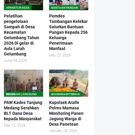
APARATUR DESA
BANTUAN PANGAN
Pelatihan
Pemdes
pengelolaan
Tambangan Kelekar
Sampah di Desa
Salurkan Bantuan
Kecamatan
Pangan Kepada 256
Gelumbang Tahun
Keluarga
2026 Di gelar di
Penerimaan
Aula Lurah
Manfaat
Gelumbang
May 22, 2026
June 09, 2026
BANTUAN LANGSUNG TUNAI
BHABINKAMTIBMAS
PAW Kades Tanjung
Kapolsek Aralle
Medang Serahkan
Polres Mamasa
BLT Dana Desa
Monitoring Panen
kepada Masyarakat
Jagung Warga di
Desa Panetean
May 12, 2026
January 28, 2026