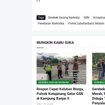
Fz
Tags
Gerebek Sarang Narkoba
GSN
Kotapin
Peredaran Narkotika
Polres Labuhanbatu Selatan
MUNGKIN KAMU SUKA
GEREBEK SARANG NARKOBA
GEREBEK
Respon Cepat Keluhan Warga,
Gerebek
Polsek Kotapinang Gelar GSN
Merah, 
di Kampung Banjar II
Diduga 
Penyala
May 19, 2026