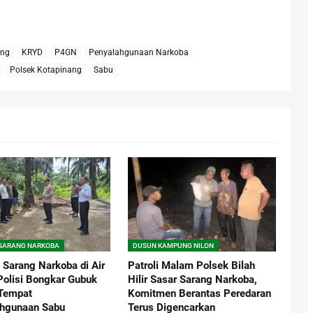
ang
KRYD
P4GN
Penyalahgunaan Narkoba
Polsek Kotapinang
Sabu
 SARANG NARKOBA
DUSUN KAMPUNG NILON
 Sarang Narkoba di Air
Patroli Malam Polsek Bilah
Polisi Bongkar Gubuk
Hilir Sasar Sarang Narkoba,
Tempat
Komitmen Berantas Peredaran
hgunaan Sabu
Terus Digencarkan