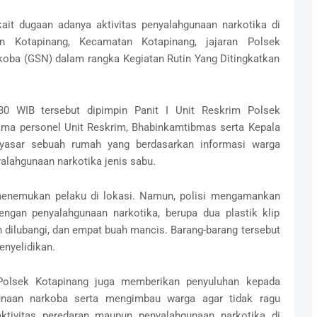
kait dugaan adanya aktivitas penyalahgunaan narkotika di
n Kotapinang, Kecamatan Kotapinang, jajaran Polsek
oba (GSN) dalam rangka Kegiatan Rutin Yang Ditingkatkan
.30 WIB tersebut dipimpin Panit I Unit Reskrim Polsek
sama personel Unit Reskrim, Bhabinkamtibmas serta Kepala
yasar sebuah rumah yang berdasarkan informasi warga
alahgunaan narkotika jenis sabu.
k menemukan pelaku di lokasi. Namun, polisi mengamankan
engan penyalahgunaan narkotika, berupa dua plastik klip
ah dilubangi, dan empat buah mancis. Barang-barang tersebut
enyelidikan.
 Polsek Kotapinang juga memberikan penyuluhan kepada
unaan narkoba serta mengimbau warga agar tidak ragu
ktivitas peredaran maupun penyalahgunaan narkotika di