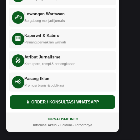
Lowongan Wartawan
✍️
Bergabung menjadi jurnalis
Kaperwil & Kabiro
🏢
Peluang perwakilan wilayah
Atribut Jurnalisme
🎤
Kartu pers, rompi & perlengkapan
Pasang Iklan
📢
Promosi bisnis & publikasi
📱 ORDER / KONSULTASI WHATSAPP
JURNALISME.INFO
Informasi Aktual • Faktual • Terpercaya