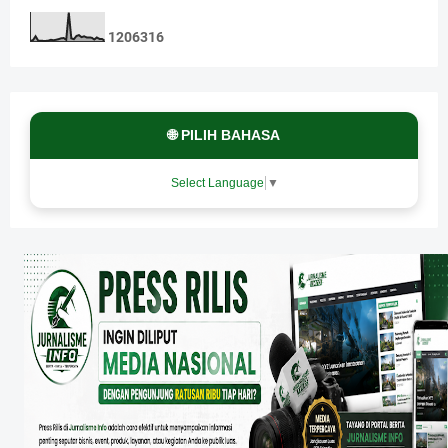
1
2
0
6
3
1
6
🌐 PILIH BAHASA
Select Language
▼