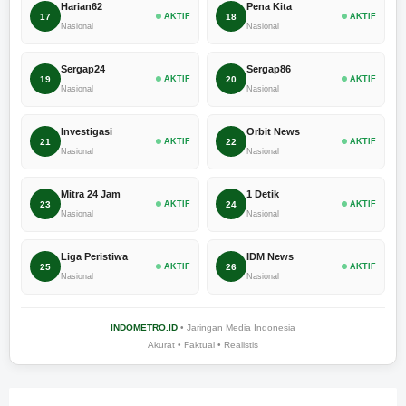
Harian62
Pena Kita
17
AKTIF
18
AKTIF
Nasional
Nasional
Sergap24
Sergap86
19
AKTIF
20
AKTIF
Nasional
Nasional
Investigasi
Orbit News
21
AKTIF
22
AKTIF
Nasional
Nasional
Mitra 24 Jam
1 Detik
23
AKTIF
24
AKTIF
Nasional
Nasional
Liga Peristiwa
IDM News
25
AKTIF
26
AKTIF
Nasional
Nasional
INDOMETRO.ID
• Jaringan Media Indonesia
Akurat • Faktual • Realistis