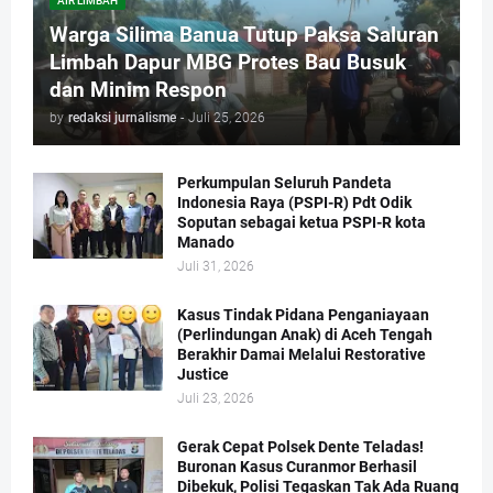
AIR LIMBAH
Warga Silima Banua Tutup Paksa Saluran
Limbah Dapur MBG Protes Bau Busuk
dan Minim Respon
by
redaksi jurnalisme
-
Juli 25, 2026
Perkumpulan Seluruh Pandeta
Indonesia Raya (PSPI-R) Pdt Odik
Soputan sebagai ketua PSPI-R kota
Manado
Juli 31, 2026
Kasus Tindak Pidana Penganiayaan
(Perlindungan Anak) di Aceh Tengah
Berakhir Damai Melalui Restorative
Justice
Juli 23, 2026
Gerak Cepat Polsek Dente Teladas!
Buronan Kasus Curanmor Berhasil
Dibekuk, Polisi Tegaskan Tak Ada Ruang