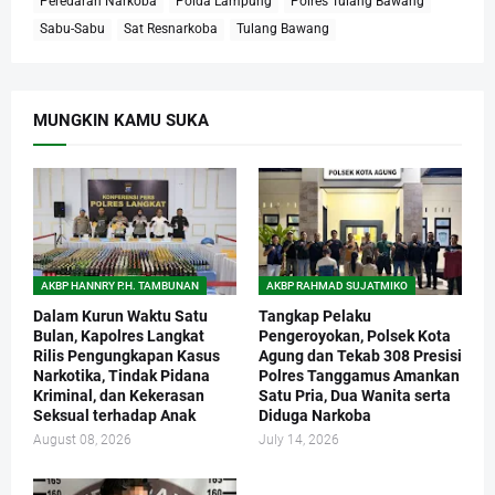
Peredaran Narkoba
Polda Lampung
Polres Tulang Bawang
Sabu-Sabu
Sat Resnarkoba
Tulang Bawang
MUNGKIN KAMU SUKA
AKBP HANNRY P.H. TAMBUNAN
AKBP RAHMAD SUJATMIKO
Dalam Kurun Waktu Satu
Tangkap Pelaku
Bulan, Kapolres Langkat
Pengeroyokan, Polsek Kota
Rilis Pengungkapan Kasus
Agung dan Tekab 308 Presisi
Narkotika, Tindak Pidana
Polres Tanggamus Amankan
Kriminal, dan Kekerasan
Satu Pria, Dua Wanita serta
Seksual terhadap Anak
Diduga Narkoba
August 08, 2026
July 14, 2026