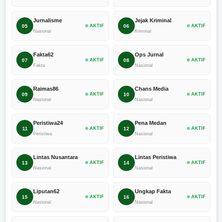
Jurnalisme
Jejak Kriminal
05
AKTIF
06
AKTIF
Nasional
Kriminal
Fakta62
Ops Jurnal
07
AKTIF
08
AKTIF
Fakta
Nasional
Raimas86
Chans Media
09
AKTIF
10
AKTIF
Nasional
Nasional
Peristiwa24
Pena Medan
11
AKTIF
12
AKTIF
Peristiwa
Nasional
Lintas Nusantara
Lintas Peristiwa
13
AKTIF
14
AKTIF
Nasional
Nasional
Liputan62
Ungkap Fakta
15
AKTIF
16
AKTIF
Nasional
Nasional