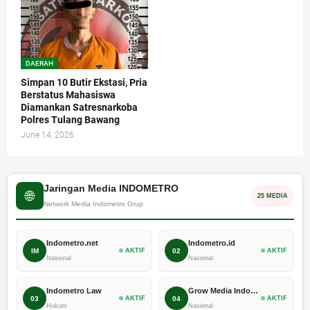
DAERAH
Simpan 10 Butir Ekstasi, Pria
Berstatus Mahasiswa
Diamankan Satresnarkoba
Polres Tulang Bawang
June 14, 2026
Jaringan Media INDOMETRO
🌐
25 MEDIA
Network Media Indometro Grup
Indometro.net
Indometro.id
IM
AKTIF
02
AKTIF
Nasional
Nasional
Indometro Law
Grow Media Indonesia
03
AKTIF
04
AKTIF
Hukum
Nasional