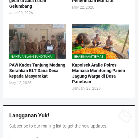
gelar di Aula Lurah
Penerimaan Manfaat
Gelumbang
May 22, 2026
June 09, 2026
BANTUAN LANGSUNG TUNAI
BHABINKAMTIBMAS
PAW Kades Tanjung Medang
Kapolsek Aralle Polres
Serahkan BLT Dana Desa
Mamasa Monitoring Panen
kepada Masyarakat
Jagung Warga di Desa
Panetean
May 12, 2026
January 28, 2026
Langganan Yuk!
Subscribe to our mailing list to get the new updates.