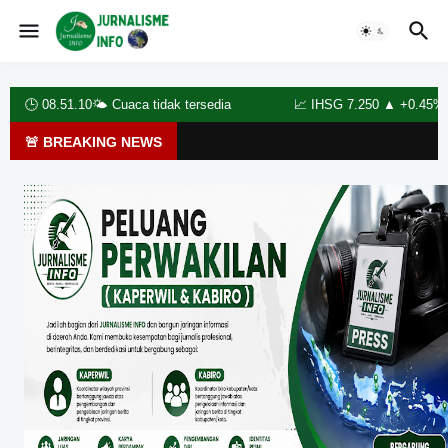
🕒
08.51.12
🌤️
Cuaca tidak tersedia
📈 IHSG 7.250 ▲ +0.45% | BBCA 
🚨 BREAKING NEWS