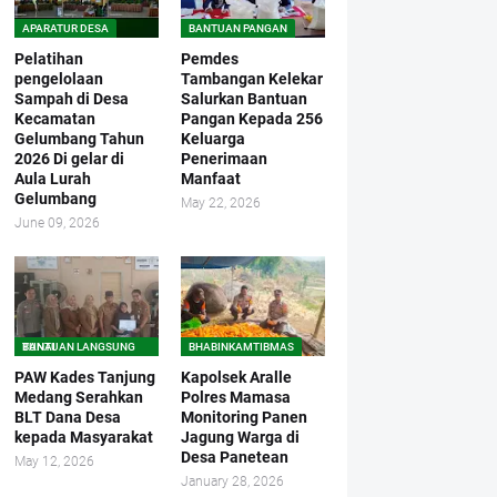
APARATUR DESA
BANTUAN PANGAN
Pelatihan
Pemdes
pengelolaan
Tambangan Kelekar
Sampah di Desa
Salurkan Bantuan
Kecamatan
Pangan Kepada 256
Gelumbang Tahun
Keluarga
2026 Di gelar di
Penerimaan
Aula Lurah
Manfaat
Gelumbang
May 22, 2026
June 09, 2026
BANTUAN LANGSUNG TUNAI
BHABINKAMTIBMAS
PAW Kades Tanjung
Kapolsek Aralle
Medang Serahkan
Polres Mamasa
BLT Dana Desa
Monitoring Panen
kepada Masyarakat
Jagung Warga di
Desa Panetean
May 12, 2026
January 28, 2026