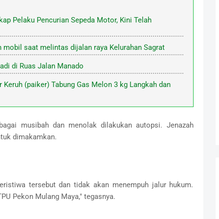
p Pelaku Pencurian Sepeda Motor, Kini Telah
obil saat melintas dijalan raya Kelurahan Sagrat
jadi di Ruas Jalan Manado
r Keruh (paiker) Tabung Gas Melon 3 kg Langkah dan
ebagai musibah dan menolak dilakukan autopsi. Jenazah
untuk dimakamkan.
peristiwa tersebut dan tidak akan menempuh jalur hukum.
TPU Pekon Mulang Maya," tegasnya.