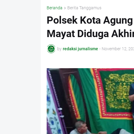
Beranda
Berita Tanggamus
Polsek Kota Agung 
Mayat Diduga Akhi
by
redaksi jurnalisme
-
November 12, 20