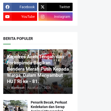
Facebook
Twitter
YouTube
Instagram
BERITA POPULER
ACEH TENGAH
Kapolres Aceh Tengah dan
Forkopimda Bagikan
Bendera Merah Putih Kepada
Warga, Dalam Menyambut
HUT RI ke - 81.
by
Alamsyah
-
Agustus 01, 2026
Penarik Becak, Perkuat
Kedekatan dan Serap