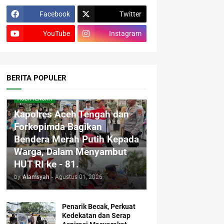
Facebook
Twitter
YouTube
Instagram
BERITA POPULER
ACEH TENGAH
Kapolres Aceh Tengah dan
Forkopimda Bagikan
Bendera Merah Putih Kepada
Warga, Dalam Menyambut
HUT RI ke - 81.
by
Alamsyah
-
Agustus 01, 2026
Penarik Becak, Perkuat
Kedekatan dan Serap