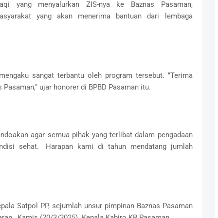
qi yang menyalurkan ZIS-nya ke Baznas Pasaman,
syarakat yang akan menerima bantuan dari lembaga
 mengaku sangat terbantu oleh program tersebut. "Terima
 Pasaman," ujar honorer di BPBD Pasaman itu.
mendoakan agar semua pihak yang terlibat dalam pengadaan
ndisi sehat. "Harapan kami di tahun mendatang jumlah
pala Satpol PP, sejumlah unsur pimpinan Baznas Pasaman
aran, Kamis (20/3/2025). Kepala Kabiro KB Pasaman.