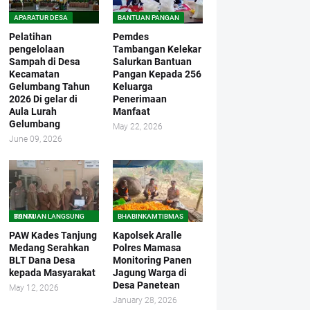
APARATUR DESA
BANTUAN PANGAN
Pelatihan
Pemdes
pengelolaan
Tambangan Kelekar
Sampah di Desa
Salurkan Bantuan
Kecamatan
Pangan Kepada 256
Gelumbang Tahun
Keluarga
2026 Di gelar di
Penerimaan
Aula Lurah
Manfaat
Gelumbang
May 22, 2026
June 09, 2026
BANTUAN LANGSUNG TUNAI
BHABINKAMTIBMAS
PAW Kades Tanjung
Kapolsek Aralle
Medang Serahkan
Polres Mamasa
BLT Dana Desa
Monitoring Panen
kepada Masyarakat
Jagung Warga di
Desa Panetean
May 12, 2026
January 28, 2026