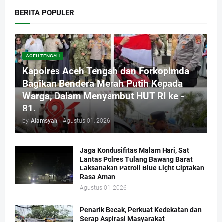
BERITA POPULER
ACEH TENGAH
Kapolres Aceh Tengah dan Forkopimda
Bagikan Bendera Merah Putih Kepada
Warga, Dalam Menyambut HUT RI ke -
81.
by
Alamsyah
-
Agustus 01, 2026
Jaga Kondusifitas Malam Hari, Sat
Lantas Polres Tulang Bawang Barat
Laksanakan Patroli Blue Light Ciptakan
Rasa Aman
Agustus 01, 2026
Penarik Becak, Perkuat Kedekatan dan
Serap Aspirasi Masyarakat