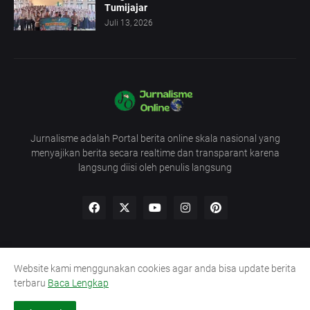
Tumijajar
Juli 13, 2026
Jurnalisme adalah Portal berita online skala nasional yang
menyajikan berita secara realtime dan transparant karena
langsung diisi oleh penulis langsung
Website kami menggunakan cookies agar anda bisa update berita
Redaksi
UU Pers
Pedoman
Kode Etik
terbaru
Baca Lengkap
Lowongan Wartawan
Sitemap