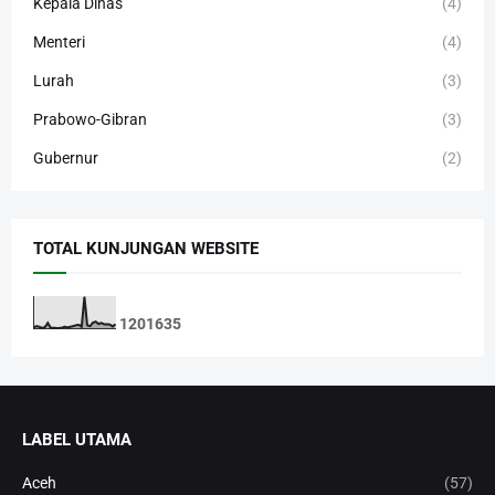
Kepala Dinas
(4)
Menteri
(4)
Lurah
(3)
Prabowo-Gibran
(3)
Gubernur
(2)
TOTAL KUNJUNGAN WEBSITE
1
2
0
1
6
3
5
LABEL UTAMA
Aceh
(57)