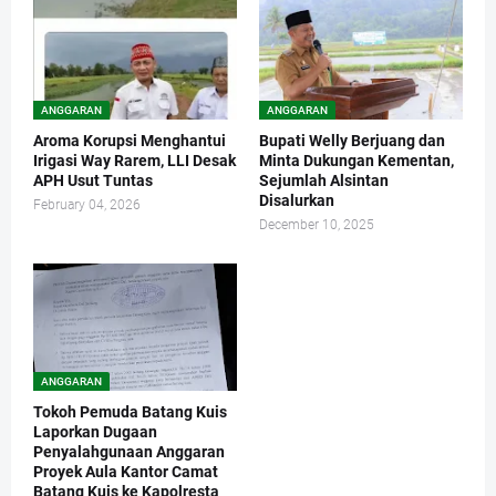
ANGGARAN
ANGGARAN
Aroma Korupsi Menghantui
Bupati Welly Berjuang dan
Irigasi Way Rarem, LLI Desak
Minta Dukungan Kementan,
APH Usut Tuntas
Sejumlah Alsintan
Disalurkan
February 04, 2026
December 10, 2025
ANGGARAN
Tokoh Pemuda Batang Kuis
Laporkan Dugaan
Penyalahgunaan Anggaran
Proyek Aula Kantor Camat
Batang Kuis ke Kapolresta