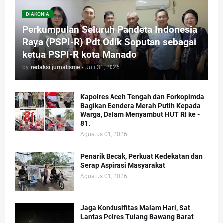
DIAKONIA
Perkumpulan Seluruh Pandeta Indonesia
Raya (PSPI-R) Pdt Odik Soputan sebagai
ketua PSPI-R kota Manado
by
redaksi jurnalisme
-
Juli 31, 2026
Kapolres Aceh Tengah dan Forkopimda
Bagikan Bendera Merah Putih Kepada
Warga, Dalam Menyambut HUT RI ke -
81.
Agustus 01, 2026
Penarik Becak, Perkuat Kedekatan dan
Serap Aspirasi Masyarakat
Agustus 01, 2026
Jaga Kondusifitas Malam Hari, Sat
Lantas Polres Tulang Bawang Barat