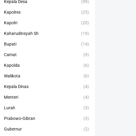
Kepala Desa
(39)
Kapolres
(25)
Kapolri
(20)
Kaharudinsyah Sh
(19)
Bupati
(14)
Camat
(9)
Kapolda
(6)
Walikota
(6)
Kepala Dinas
(4)
Menteri
(4)
Lurah
(3)
Prabowo-Gibran
(3)
Gubernur
(2)