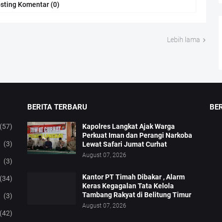
sting Komentar (0)
Lebih lama
BERITA TERBARU
BE
(57)
Kapolres Langkat Ajak Warga
Perkuat Iman dan Perangi Narkoba
(3)
Lewat Safari Jumat Curhat
August 07, 2026
(3)
Kantor PT Timah Dibakar , Alarm
(34)
Keras Kegagalan Tata Kelola
Tambang Rakyat di Belitung Timur
(3)
August 07, 2026
(42)