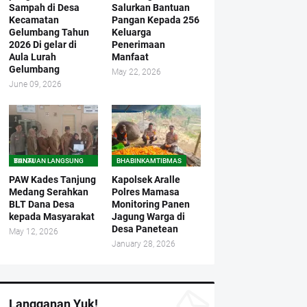
Sampah di Desa
Salurkan Bantuan
Kecamatan
Pangan Kepada 256
Gelumbang Tahun
Keluarga
2026 Di gelar di
Penerimaan
Aula Lurah
Manfaat
Gelumbang
May 22, 2026
June 09, 2026
BANTUAN LANGSUNG TUNAI
BHABINKAMTIBMAS
PAW Kades Tanjung
Kapolsek Aralle
Medang Serahkan
Polres Mamasa
BLT Dana Desa
Monitoring Panen
kepada Masyarakat
Jagung Warga di
Desa Panetean
May 12, 2026
January 28, 2026
Langganan Yuk!