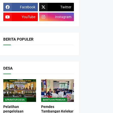
Facebook
Twitter
YouTube
Instagram
BERITA POPULER
DESA
APARATUR DESA
BANTUAN PANGAN
Pelatihan
Pemdes
pengelolaan
Tambangan Kelekar