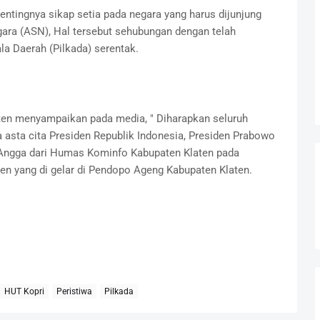
ntingnya sikap setia pada negara yang harus dijunjung
Negara (ASN), Hal tersebut sehubungan dengan telah
a Daerah (Pilkada) serentak.
aten menyampaikan pada media, " Diharapkan seluruh
 asta cita Presiden Republik Indonesia, Presiden Prabowo
h Angga dari Humas Kominfo Kabupaten Klaten pada
en yang di gelar di Pendopo Ageng Kabupaten Klaten.
HUT Kopri
Peristiwa
Pilkada