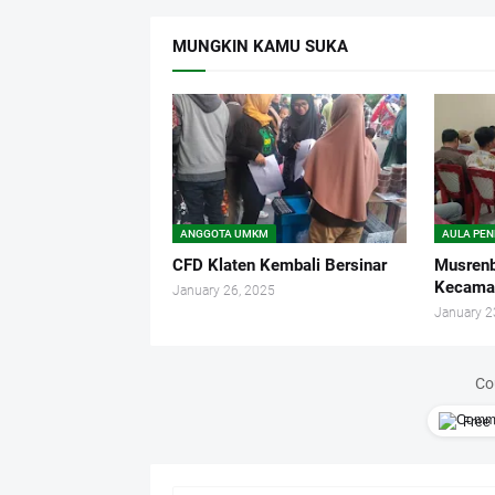
MUNGKIN KAMU SUKA
ANGGOTA UMKM
AULA PE
CFD Klaten Kembali Bersinar
Musren
Kecamat
January 26, 2025
January 2
Co
Free 