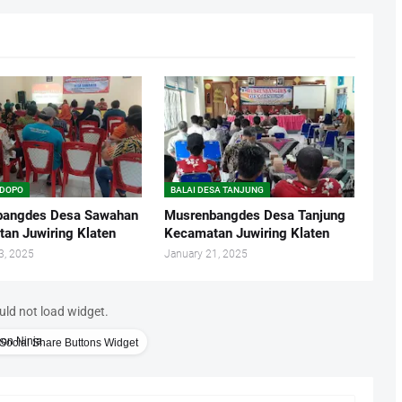
NDOPO
BALAI DESA TANJUNG
bangdes Desa Sawahan
Musrenbangdes Desa Tanjung
an Juwiring Klaten
Kecamatan Juwiring Klaten
3, 2025
January 21, 2025
uld not load widget.
Social Share Buttons Widget