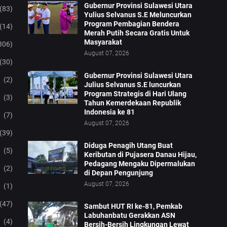
Gubernur Provinsi Sulawesi Utara
(83)
Yulius Selvanus S.E Meluncurkan
Program Pembagian Bendera
(14)
Merah Putih Secara Gratis Untuk
Masyarakat
306)
August 07, 2026
(30)
Gubernur Provinsi Sulawesi Utara
(2)
Julius Selvanus S.E luncurkan
Program Strategis di Hari Ulang
(3)
Tahun Kemerdekaan Republik
Indonesia ke 81
(7)
August 07, 2026
(39)
Diduga Penagih Utang Buat
(5)
Keributan di Pujasera Danau Hijau,
Pedagang Mengaku Dipermalukan
(2)
di Depan Pengunjung
August 07, 2026
(1)
(47)
Sambut HUT RI ke-81, Pemkab
Labuhanbatu Gerakkan ASN
(4)
Bersih-Bersih Lingkungan Lewat