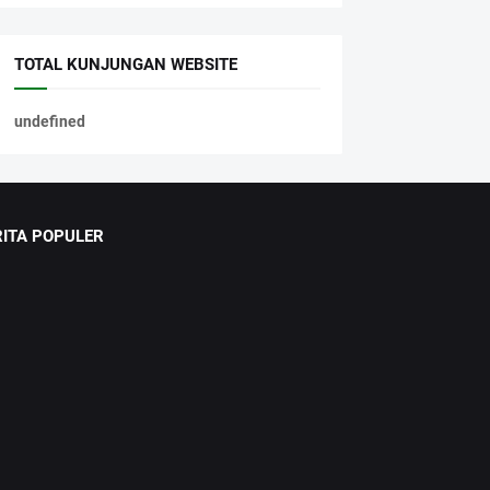
TOTAL KUNJUNGAN WEBSITE
u
n
d
e
f
n
e
d
RITA POPULER