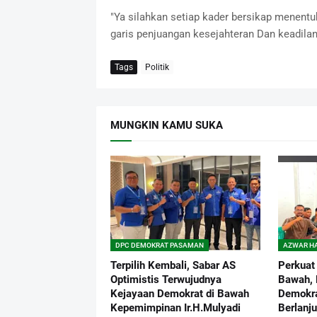
"Ya silahkan setiap kader bersikap menentuk
garis penjuangan kesejahteran Dan keadila
Tags
Politik
MUNGKIN KAMU SUKA
DPC DEMOKRAT PASAMAN
AZWAR HA
Terpilih Kembali, Sabar AS
Perkuat 
Optimistis Terwujudnya
Bawah, K
Kejayaan Demokrat di Bawah
Demokr
Kepemimpinan Ir.H.Mulyadi
Berlanju