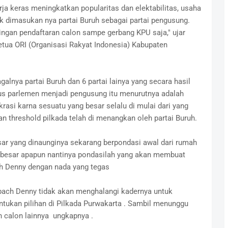
ja keras meningkatkan popularitas dan elektabilitas, usaha
k dimasukan nya partai Buruh sebagai partai pengusung.
iringan pendaftaran calon sampe gerbang KPU saja," ujar
tua ORI (Organisasi Rakyat Indonesia) Kabupaten
nya partai Buruh dan 6 partai lainya yang secara hasil
us parlemen menjadi pengusung itu menurutnya adalah
asi karna sesuatu yang besar selalu di mulai dari yang
an threshold pilkada telah di menangkan oleh partai Buruh.
ar yang dinaunginya sekarang berpondasi awal dari rumah
 sebesar apapun nantinya pondasilah yang akan membuat
ch Denny dengan nada yang tegas
Abach Denny tidak akan menghalangi kadernya untuk
tukan pilihan di Pilkada Purwakarta . Sambil menunggu
n calon lainnya ungkapnya .