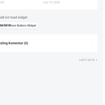
2026
July 15, 2026
uld not load widget.
Social Share Buttons Widget
sting Komentar (0)
Lebih lama