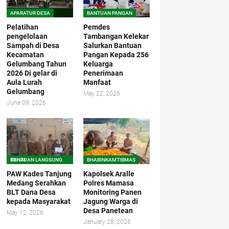
APARATUR DESA
BANTUAN PANGAN
Pelatihan
Pemdes
pengelolaan
Tambangan Kelekar
Sampah di Desa
Salurkan Bantuan
Kecamatan
Pangan Kepada 256
Gelumbang Tahun
Keluarga
2026 Di gelar di
Penerimaan
Aula Lurah
Manfaat
Gelumbang
May 22, 2026
June 09, 2026
BANTUAN LANGSUNG TUNAI
BHABINKAMTIBMAS
PAW Kades Tanjung
Kapolsek Aralle
Medang Serahkan
Polres Mamasa
BLT Dana Desa
Monitoring Panen
kepada Masyarakat
Jagung Warga di
Desa Panetean
May 12, 2026
January 28, 2026