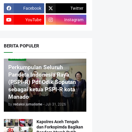
Facebook
Twitter
YouTube
Instagram
BERITA POPULER
DIAKONIA
Perkumpulan Seluruh
Pandeta Indonesia Raya
(PSPI-R) Pdt Odik Soputan
sebagai ketua PSPI-R kota
Manado
by
redaksi jurnalisme
-
Juli 31, 2026
Kapolres Aceh Tengah
dan Forkopimda Bagikan