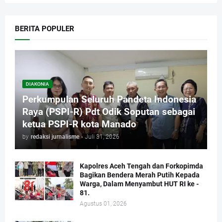
BERITA POPULER
DIAKONIA
Perkumpulan Seluruh Pandeta Indonesia
Raya (PSPI-R) Pdt Odik Soputan sebagai
ketua PSPI-R kota Manado
by
redaksi jurnalisme
-
Juli 31, 2026
Kapolres Aceh Tengah dan Forkopimda
Bagikan Bendera Merah Putih Kepada
Warga, Dalam Menyambut HUT RI ke -
81.
Agustus 01, 2026