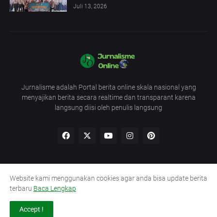
Juli 13, 2026
Jurnalisme adalah Portal berita online skala nasional yang
menyajikan berita secara realtime dan transparant karena
langsung diisi oleh penulis langsung
Website kami menggunakan cookies agar anda bisa update berita
Redaksi
UU Pers
Pedoman
Kode Etik
terbaru
Baca Lengkap
Lowongan Wartawan
Sitemap
Accept !
Copyright @2016
Media Jurnalisme