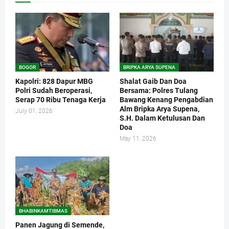
BOGOR
BRIPKA ARYA SUPENA
Kapolri: 828 Dapur MBG
Shalat Gaib Dan Doa
Polri Sudah Beroperasi,
Bersama: Polres Tulang
Serap 70 Ribu Tenaga Kerja
Bawang Kenang Pengabdian
Alm Bripka Arya Supena,
July 01, 2026
S.H. Dalam Ketulusan Dan
Doa
May 11, 2026
BHABINKAMTIBMAS
Panen Jagung di Semende,