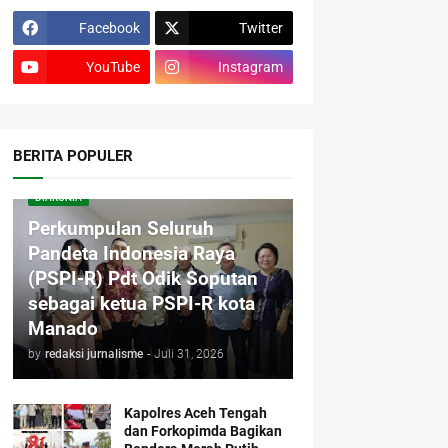
Facebook
Twitter
YouTube
Instagram
BERITA POPULER
DIAKONIA
Perkumpulan Seluruh
Pandeta Indonesia Raya
(PSPI-R) Pdt Odik Soputan
sebagai ketua PSPI-R kota
Manado
by
redaksi jurnalisme
-
Juli 31, 2026
Kapolres Aceh Tengah
dan Forkopimda Bagikan