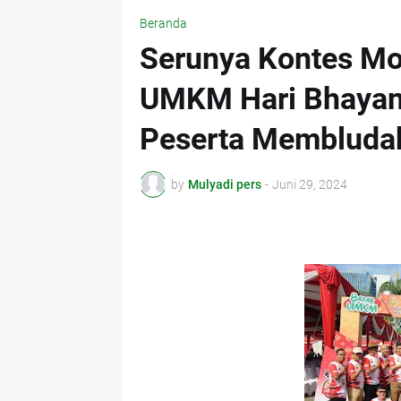
Beranda
Serunya Kontes Mob
UMKM Hari Bhayan
Peserta Membluda
by
Mulyadi pers
-
Juni 29, 2024