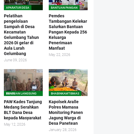
APARATUR DESA
BANTUAN PANGAN
Pelatihan
Pemdes
pengelolaan
Tambangan Kelekar
Sampah di Desa
Salurkan Bantuan
Kecamatan
Pangan Kepada 256
Gelumbang Tahun
Keluarga
2026 Di gelar di
Penerimaan
Aula Lurah
Manfaat
Gelumbang
May 22, 2026
June 09, 2026
BANTUAN LANGSUNG TUNAI
BHABINKAMTIBMAS
PAW Kades Tanjung
Kapolsek Aralle
Medang Serahkan
Polres Mamasa
BLT Dana Desa
Monitoring Panen
kepada Masyarakat
Jagung Warga di
Desa Panetean
May 12, 2026
January 28, 2026