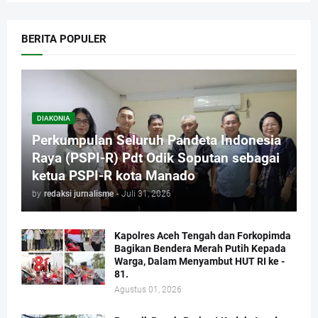
BERITA POPULER
DIAKONIA
Perkumpulan Seluruh Pandeta Indonesia
Raya (PSPI-R) Pdt Odik Soputan sebagai
ketua PSPI-R kota Manado
by
redaksi jurnalisme
-
Juli 31, 2026
Kapolres Aceh Tengah dan Forkopimda
Bagikan Bendera Merah Putih Kepada
Warga, Dalam Menyambut HUT RI ke -
81.
Agustus 01, 2026