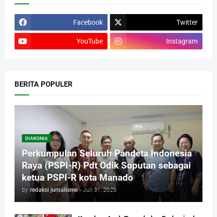
Facebook
Twitter
YouTube
Instagram
BERITA POPULER
DIAKONIA
Perkumpulan Seluruh Pandeta Indonesia
Raya (PSPI-R) Pdt Odik Soputan sebagai
ketua PSPI-R kota Manado
by
redaksi jurnalisme
-
Juli 31, 2026