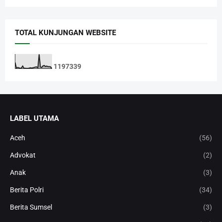
TOTAL KUNJUNGAN WEBSITE
1
1
9
7
3
3
9
LABEL UTAMA
Aceh
(56)
Advokat
(2)
Anak
(3)
Berita Polri
(34)
Berita Sumsel
(3)