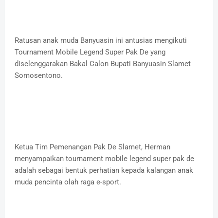
Ratusan anak muda Banyuasin ini antusias mengikuti
Tournament Mobile Legend Super Pak De yang
diselenggarakan Bakal Calon Bupati Banyuasin Slamet
Somosentono.
Ketua Tim Pemenangan Pak De Slamet, Herman
menyampaikan tournament mobile legend super pak de
adalah sebagai bentuk perhatian kepada kalangan anak
muda pencinta olah raga e-sport.