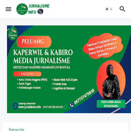
Beranda