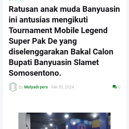
Ratusan anak muda Banyuasin
ini antusias mengikuti
Tournament Mobile Legend
Super Pak De yang
diselenggarakan Bakal Calon
Bupati Banyuasin Slamet
Somosentono.
by
Mulyadi pers
-
Mei 30, 2024
0