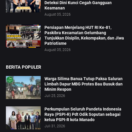
Deteksi Dini Kunci Cegah Gangguan
Keamanan
August 05, 2026
‎Persiapan Menjelang HUT RI Ke-81,
Paskibra Kecamatan Gelumbang
Tunjukkan Disiplin, Kekompakan, dan Jiwa
Patriotisme
August 05, 2026
BERITA POPULER
Warga Silima Banua Tutup Paksa Saluran
Limbah Dapur MBG Protes Bau Busuk dan
Minim Respon
Juli 25, 2026
Perkumpulan Seluruh Pandeta Indonesia
Raya (PSPI-R) Pdt Odik Soputan sebagai
ketua PSPI-R kota Manado
Juli 31, 2026