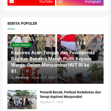
YouTube
Instagram
BERITA POPULER
ACEH TENGAH
Kapolres Aceh Tengah dan Forkopimda
Bagikan Bendera Merah Putih Kepada
Warga, Dalam Menyambut HUT RI ke -
81.
by
Alamsyah
-
Agustus 01, 2026
Penarik Becak, Perkuat Kedekatan dan
Serap Aspirasi Masyarakat
Agustus 01, 2026