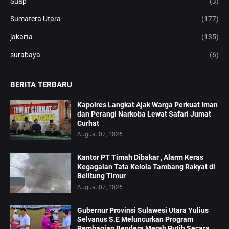
Suap
(3)
Sumatera Utara
(177)
jakarta
(135)
surabaya
(6)
BERITA TERBARU
Kapolres Langkat Ajak Warga Perkuat Iman
dan Perangi Narkoba Lewat Safari Jumat
Curhat
August 07, 2026
Kantor PT Timah Dibakar , Alarm Keras
Kegagalan Tata Kelola Tambang Rakyat di
Belitung Timur
August 07, 2026
Gubernur Provinsi Sulawesi Utara Yulius
Selvanus S.E Meluncurkan Program
Pembagian Bendera Merah Putih Secara