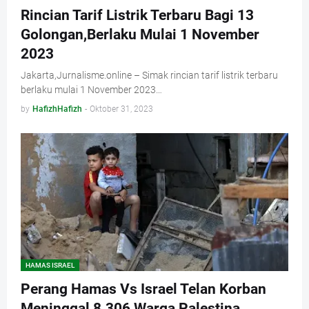
Rincian Tarif Listrik Terbaru Bagi 13
Golongan,Berlaku Mulai 1 November
2023
Jakarta,Jurnalisme.online – Simak rincian tarif listrik terbaru
berlaku mulai 1 November 2023…
by
HafizhHafizh
-
Oktober 31, 2023
HAMAS ISRAEL
Perang Hamas Vs Israel Telan Korban
Meninggal 8.306 Warga Palestina