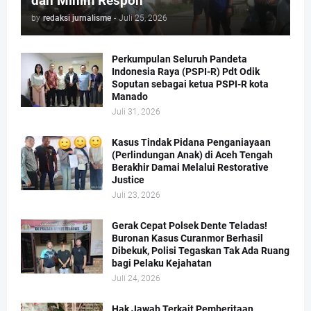
dan Minim Respon
by
redaksi jurnalisme
-
Juli 25, 2026
Perkumpulan Seluruh Pandeta
Indonesia Raya (PSPI-R) Pdt Odik
Soputan sebagai ketua PSPI-R kota
Manado
Juli 31, 2026
Kasus Tindak Pidana Penganiayaan
(Perlindungan Anak) di Aceh Tengah
Berakhir Damai Melalui Restorative
Justice
Juli 23, 2026
Gerak Cepat Polsek Dente Teladas!
Buronan Kasus Curanmor Berhasil
Dibekuk, Polisi Tegaskan Tak Ada Ruang
bagi Pelaku Kejahatan
Juli 24, 2026
Hak Jawab Terkait Pemberitaan