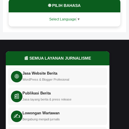
🌐 PILIH BAHASA
Select Language
▼
📰 SEMUA LAYANAN JURNALISME
Jasa Website Berita
🌐
WordPress & Blogger Profesional
Publikasi Berita
📰
Jasa tayang berita & press release
Lowongan Wartawan
✍️
Bergabung menjadi jurnalis