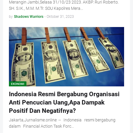
Merangin Jambi,Selasa 31/10/23 2023. AKBP. Ruri Roberto.
SH. S.IK., M.M. M.Tr. SOU Kapolres Mera…
by
Shadows Warriors
-
Oktober 31, 2023
EKONOMI
Indonesia Resmi Bergabung Organisasi
Anti Pencucian Uang,Apa Dampak
Positif Dan Negatifnya?
Jakarta,Jurnalisme.online -- Indonesia resmi bergabung
dalam Financial Action Task Forc…