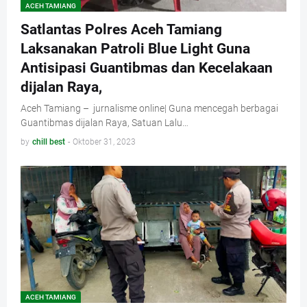
ACEH TAMIANG
Satlantas Polres Aceh Tamiang
Laksanakan Patroli Blue Light Guna
Antisipasi Guantibmas dan Kecelakaan
dijalan Raya,
Aceh Tamiang – jurnalisme online| Guna mencegah berbagai
Guantibmas dijalan Raya, Satuan Lalu…
by
chill best
-
Oktober 31, 2023
ACEH TAMIANG