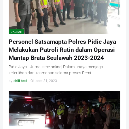
DAERAH
Personel Satsamapta Polres Pidie Jaya
Melakukan Patroli Rutin dalam Operasi
Mantap Brata Seulawah 2023-2024
Pidie Jaya - Jurnalisme online| Dalam upaya menjaga
ketertiban dan keamanan selama proses Pemi…
by
chill best
-
Oktober 31, 2023