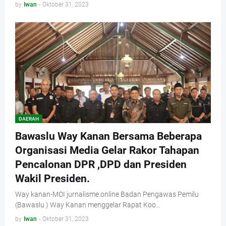
by
Iwan
-
Oktober 31, 2023
DAERAH
Bawaslu Way Kanan Bersama Beberapa
Organisasi Media Gelar Rakor Tahapan
Pencalonan DPR ,DPD dan Presiden
Wakil Presiden.
Way kanan-MOI jurnalisme.online Badan Pengawas Pemilu
(Bawaslu ) Way Kanan menggelar Rapat Koo…
by
Iwan
-
Oktober 31, 2023