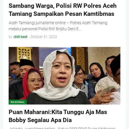
Sambang Warga, Polisi RW Polres Aceh
Tamiang Sampaikan Pesan Kamtibmas
Aceh Tamiang| jurnalisme online – Polres Aceh Tamiang
melalui personel Polisi RW Briptu Deni E…
by
chill best
-
Oktober 31, 2023
NASIONAL
Puan Maharani:Kita Tunggu Aja Mas
Bobby Segalau Apa Dia