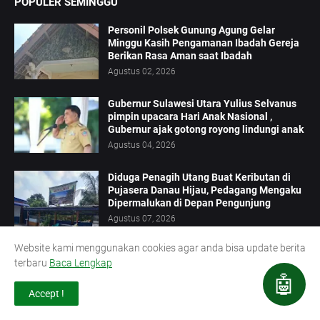
POPULER SEMINGGU
Personil Polsek Gunung Agung Gelar
Minggu Kasih Pengamanan Ibadah Gereja
Berikan Rasa Aman saat Ibadah
Agustus 02, 2026
Gubernur Sulawesi Utara Yulius Selvanus
pimpin upacara Hari Anak Nasional ,
Gubernur ajak gotong royong lindungi anak
Agustus 04, 2026
Diduga Penagih Utang Buat Keributan di
Pujasera Danau Hijau, Pedagang Mengaku
Dipermalukan di Depan Pengunjung
Agustus 07, 2026
Website kami menggunakan cookies agar anda bisa update berita
Dumas Presisi Berbuah Hasil, Polsek
terbaru
Baca Lengkap
Kampung Rakyat Bongkar Peredaran Sabu
di Tanjung Medan, Pengedar Ditangkap
🤖
dengan Barang Bukti 6,9 Gram
Accept !
Agustus 03, 2026