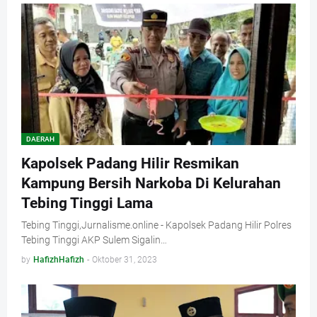
DAERAH
Kapolsek Padang Hilir Resmikan
Kampung Bersih Narkoba Di Kelurahan
Tebing Tinggi Lama
Tebing Tinggi,Jurnalisme.online - Kapolsek Padang Hilir Polres
Tebing Tinggi AKP Sulem Sigalin…
by
HafizhHafizh
-
Oktober 31, 2023