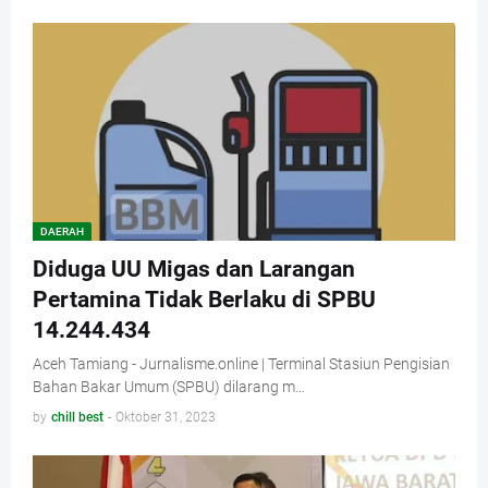
DAERAH
Diduga UU Migas dan Larangan
Pertamina Tidak Berlaku di SPBU
14.244.434
Aceh Tamiang - Jurnalisme.online | Terminal Stasiun Pengisian
Bahan Bakar Umum (SPBU) dilarang m…
by
chill best
-
Oktober 31, 2023