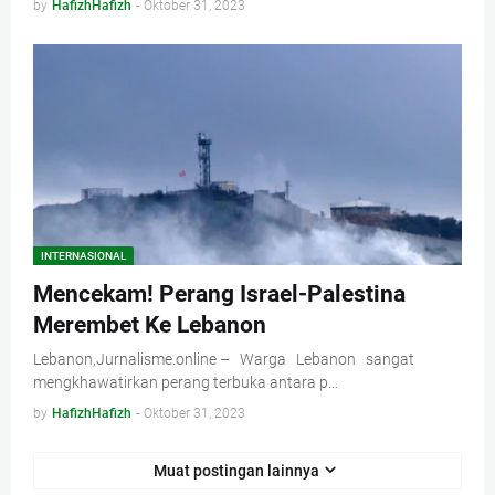
by
HafizhHafizh
-
Oktober 31, 2023
INTERNASIONAL
Mencekam! Perang Israel-Palestina
Merembet Ke Lebanon
Lebanon,Jurnalisme.online – Warga Lebanon sangat
mengkhawatirkan perang terbuka antara p…
by
HafizhHafizh
-
Oktober 31, 2023
Muat postingan lainnya