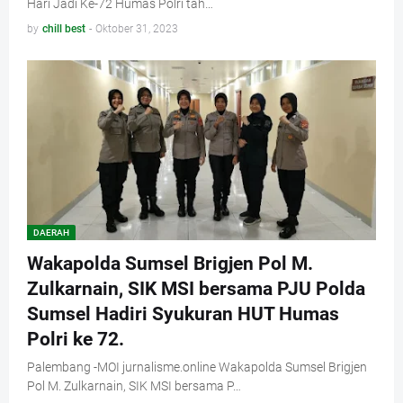
Hari Jadi Ke-72 Humas Polri tah…
by
chill best
-
Oktober 31, 2023
DAERAH
Wakapolda Sumsel Brigjen Pol M.
Zulkarnain, SIK MSI bersama PJU Polda
Sumsel Hadiri Syukuran HUT Humas
Polri ke 72.
Palembang -MOI jurnalisme.online Wakapolda Sumsel Brigjen
Pol M. Zulkarnain, SIK MSI bersama P…