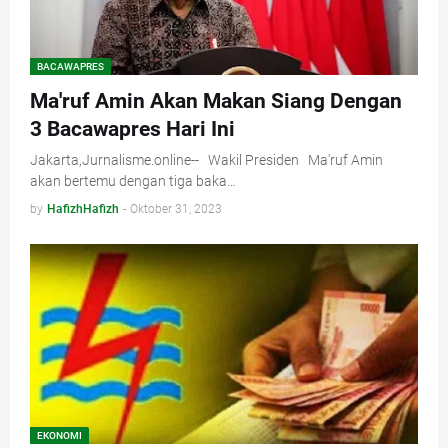
BACAWAPRES
Ma'ruf Amin Akan Makan Siang Dengan
3 Bacawapres Hari Ini
Jakarta,Jurnalisme.online-- Wakil Presiden Ma'ruf Amin
akan bertemu dengan tiga baka…
by
HafizhHafizh
-
Oktober 31, 2023
EKONOMI