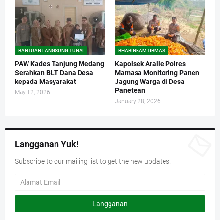
BANTUAN LANGSUNG TUNAI
BHABINKAMTIBMAS
PAW Kades Tanjung Medang
Kapolsek Aralle Polres
Serahkan BLT Dana Desa
Mamasa Monitoring Panen
kepada Masyarakat
Jagung Warga di Desa
Panetean
May 12, 2026
January 28, 2026
Langganan Yuk!
Subscribe to our mailing list to get the new updates.