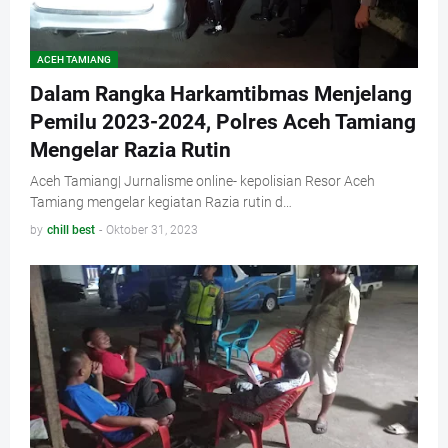
ACEH TAMIANG
Dalam Rangka Harkamtibmas Menjelang
Pemilu 2023-2024, Polres Aceh Tamiang
Mengelar Razia Rutin
Aceh Tamiang| Jurnalisme online- kepolisian Resor Aceh
Tamiang mengelar kegiatan Razia rutin d…
by
chill best
-
Oktober 31, 2023