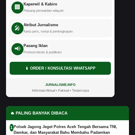
Kaperwil & Kabiro
🏢
Peluang perwakilan wilayah
Atribut Jurnalisme
🎤
Kartu pers, rompi & perlengkapan
Pasang Iklan
📢
Promosi bisnis & publikasi
📱 ORDER / KONSULTASI WHATSAPP
JURNALISME.INFO
Informasi Aktual • Faktual • Terpercaya
🔥 PALING BANYAK DIBACA
Polsek Jagong Jeget Polres Aceh Tengah Bersama TNI,
1
Damkar, dan Masyarakat Bahu Membahu Padamkan