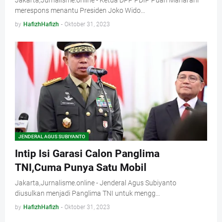
Jakarta,Jurnalisme.online - Ketua DPP PDIP Puan Maharani
merespons menantu Presiden Joko Wido…
by
HafizhHafizh
-
Oktober 31, 2023
JENDERAL AGUS SUBIYANTO
Intip Isi Garasi Calon Panglima
TNI,Cuma Punya Satu Mobil
Jakarta,Jurnalisme.online - Jenderal Agus Subiyanto
diusulkan menjadi Panglima TNI untuk mengg…
by
HafizhHafizh
-
Oktober 31, 2023