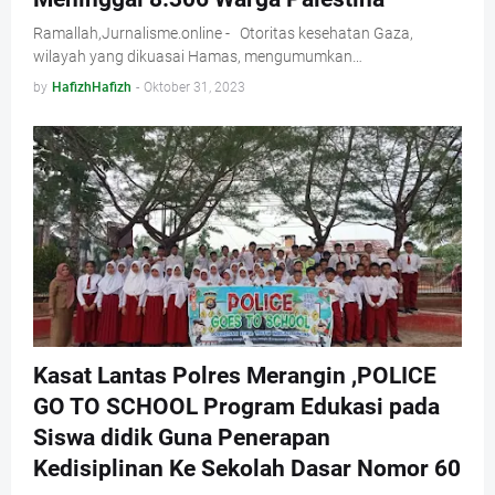
Ramallah,Jurnalisme.online - Otoritas kesehatan Gaza,
wilayah yang dikuasai Hamas, mengumumkan…
by
HafizhHafizh
-
Oktober 31, 2023
Kasat Lantas Polres Merangin ,POLICE
GO TO SCHOOL Program Edukasi pada
Siswa didik Guna Penerapan
Kedisiplinan Ke Sekolah Dasar Nomor 60