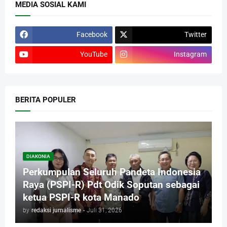
MEDIA SOSIAL KAMI
Facebook
Twitter
YouTube
Instagram
BERITA POPULER
DIAKONIA
Perkumpulan Seluruh Pandeta Indonesia
Raya (PSPI-R) Pdt Odik Soputan sebagai
ketua PSPI-R kota Manado
by
redaksi jurnalisme
-
Juli 31, 2026