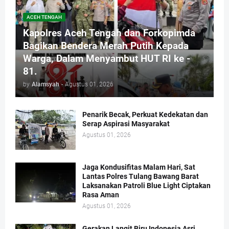
ACEH TENGAH
Kapolres Aceh Tengah dan Forkopimda
Bagikan Bendera Merah Putih Kepada
Warga, Dalam Menyambut HUT RI ke -
81.
by
Alamsyah
-
Agustus 01, 2026
Penarik Becak, Perkuat Kedekatan dan
Serap Aspirasi Masyarakat
Agustus 01, 2026
Jaga Kondusifitas Malam Hari, Sat
Lantas Polres Tulang Bawang Barat
Laksanakan Patroli Blue Light Ciptakan
Rasa Aman
Agustus 01, 2026
Gerakan Langit Biru Indonesia Asri,