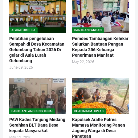
APARATUR DESA
BANTUAN PANGAN
Pelatihan pengelolaan
Pemdes Tambangan Kelekar
Sampah di Desa Kecamatan
Salurkan Bantuan Pangan
Gelumbang Tahun 2026 Di
Kepada 256 Keluarga
gelar di Aula Lurah
Penerimaan Manfaat
Gelumbang
May 22, 2026
June 09, 2026
BANTUAN LANGSUNG TUNAI
BHABINKAMTIBMAS
PAW Kades Tanjung Medang
Kapolsek Aralle Polres
Serahkan BLT Dana Desa
Mamasa Monitoring Panen
kepada Masyarakat
Jagung Warga di Desa
Panetean
May 12, 2026