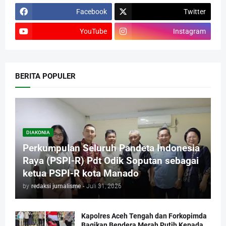
Facebook
Twitter
YouTube
Instagram
BERITA POPULER
DIAKONIA
Perkumpulan Seluruh Pandeta Indonesia
Raya (PSPI-R) Pdt Odik Soputan sebagai
ketua PSPI-R kota Manado
by
redaksi jurnalisme
-
Juli 31, 2026
Kapolres Aceh Tengah dan Forkopimda
Bagikan Bendera Merah Putih Kepada