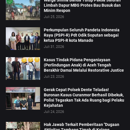
Warga Silima Banua Tutup Paksa Saluran
Limbah Dapur MBG Protes Bau Busuk dan
Minim Respon
Juli 25, 2026
Perkumpulan Seluruh Pandeta Indonesia
Raya (PSPI-R) Pdt Odik Soputan sebagai
ketua PSPI-R kota Manado
Juli 31, 2026
Kasus Tindak Pidana Penganiayaan
(Perlindungan Anak) di Aceh Tengah
Berakhir Damai Melalui Restorative Justice
Juli 23, 2026
Gerak Cepat Polsek Dente Teladas!
Buronan Kasus Curanmor Berhasil Dibekuk,
Polisi Tegaskan Tak Ada Ruang bagi Pelaku
Kejahatan
Juli 24, 2026
Hak Jawab Terkait Pemberitaan "Dugaan
Aktivitas Tambang Timah di Kolong