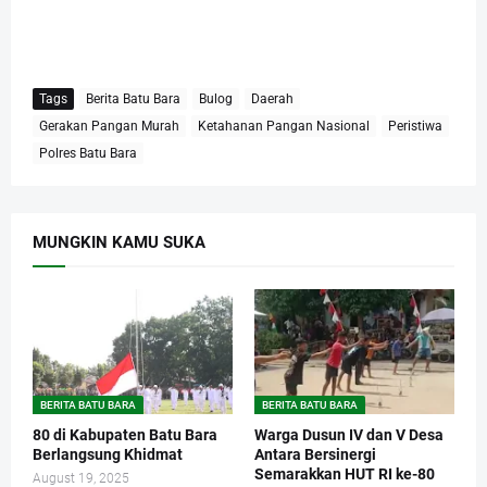
Tags
Berita Batu Bara
Bulog
Daerah
Gerakan Pangan Murah
Ketahanan Pangan Nasional
Peristiwa
Polres Batu Bara
MUNGKIN KAMU SUKA
BERITA BATU BARA
BERITA BATU BARA
80 di Kabupaten Batu Bara
Warga Dusun IV dan V Desa
Berlangsung Khidmat
Antara Bersinergi
Semarakkan HUT RI ke-80
August 19, 2025