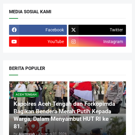
MEDIA SOSIAL KAMI
Facebook
Twitter
YouTube
Instagram
BERITA POPULER
ACEH TENGAH
Kapolres Aceh Tengah dan Forkopimda
Bagikan Bendera Merah Putih Kepada
Warga, Dalam Menyambut HUT RI ke -
81.
by
Alamsyah
-
Agustus 01, 2026