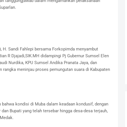
 dan tanggungjawab dalam mengamankan pelaksanaan
Suparlan.
), H. Sandi Fahlepi bersama Forkopimda menyambut
Rian R Djajadi,SIK.MH didampingi Pj Gubernur Sumsel Elen
Naudi Nurdika, KPU Sumsel Andika Pranata Jaya, dan
m rangka meninjau proses pemungutan suara di Kabupaten
n bahwa kondisi di Muba dalam keadaan kondusif, dengan
 dan Bupati yang telah tersebar hingga desa-desa terjauh,
 Medak.