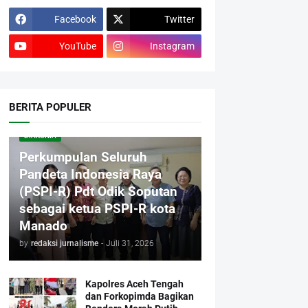
Facebook
Twitter
YouTube
Instagram
BERITA POPULER
DIAKONIA
Perkumpulan Seluruh
Pandeta Indonesia Raya
(PSPI-R) Pdt Odik Soputan
sebagai ketua PSPI-R kota
Manado
by
redaksi jurnalisme
-
Juli 31, 2026
Kapolres Aceh Tengah
dan Forkopimda Bagikan