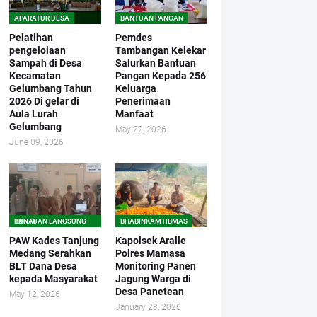
APARATUR DESA
BANTUAN PANGAN
Pelatihan
Pemdes
pengelolaan
Tambangan Kelekar
Sampah di Desa
Salurkan Bantuan
Kecamatan
Pangan Kepada 256
Gelumbang Tahun
Keluarga
2026 Di gelar di
Penerimaan
Aula Lurah
Manfaat
Gelumbang
May 22, 2026
June 09, 2026
BANTUAN LANGSUNG TUNAI
BHABINKAMTIBMAS
PAW Kades Tanjung
Kapolsek Aralle
Medang Serahkan
Polres Mamasa
BLT Dana Desa
Monitoring Panen
kepada Masyarakat
Jagung Warga di
Desa Panetean
May 12, 2026
January 28, 2026