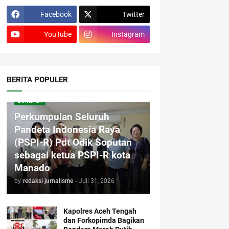
Facebook
Twitter
YouTube
Instagram
BERITA POPULER
DIAKONIA
Perkumpulan Seluruh
Pandeta Indonesia Raya
(PSPI-R) Pdt Odik Soputan
sebagai ketua PSPI-R kota
Manado
by
redaksi jurnalisme
-
Juli 31, 2026
Kapolres Aceh Tengah
dan Forkopimda Bagikan