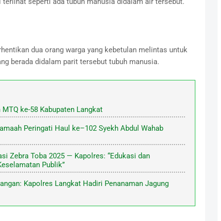
i terlihat seperti ada tubuh manusia didalam air tersebut.
rhentikan dua orang warga yang kebetulan melintas untuk
g berada didalam parit tersebut tubuh manusia.
n MTQ ke-58 Kabupaten Langkat
Jamaah Peringati Haul ke–102 Syekh Abdul Wahab
asi Zebra Toba 2025 — Kapolres: “Edukasi dan
eselamatan Publik”
angan: Kapolres Langkat Hadiri Penanaman Jagung