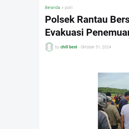
Beranda
polri
Polsek Rantau Ber
Evakuasi Penemua
by
chill best
-
Oktober 31, 2024