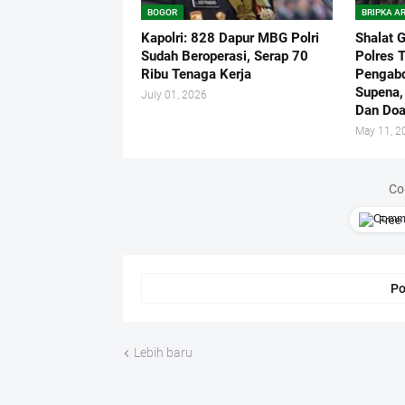
BOGOR
BRIPKA A
Kapolri: 828 Dapur MBG Polri
Shalat 
Sudah Beroperasi, Serap 70
Polres 
Ribu Tenaga Kerja
Pengabd
Supena,
July 01, 2026
Dan Do
May 11, 2
Co
Free 
Po
Lebih baru