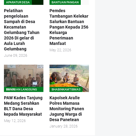
APARATUR DESA
BANTUAN PANGAN
Pelatihan
Pemdes
pengelolaan
Tambangan Kelekar
Sampah di Desa
Salurkan Bantuan
Kecamatan
Pangan Kepada 256
Gelumbang Tahun
Keluarga
2026 Di gelar di
Penerimaan
Aula Lurah
Manfaat
Gelumbang
May 22, 2026
June 09, 2026
BANTUAN LANGSUNG TUNAI
BHABINKAMTIBMAS
PAW Kades Tanjung
Kapolsek Aralle
Medang Serahkan
Polres Mamasa
BLT Dana Desa
Monitoring Panen
kepada Masyarakat
Jagung Warga di
Desa Panetean
May 12, 2026
January 28, 2026