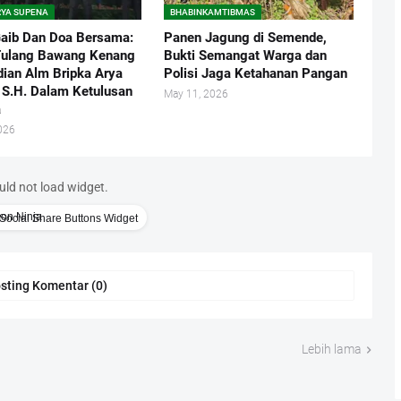
RYA SUPENA
BHABINKAMTIBMAS
Gaib Dan Doa Bersama:
Panen Jagung di Semende,
Tulang Bawang Kenang
Bukti Semangat Warga dan
ian Alm Bripka Arya
Polisi Jaga Ketahanan Pangan
 S.H. Dalam Ketulusan
May 11, 2026
a
026
uld not load widget.
Social Share Buttons Widget
sting Komentar (0)
Lebih lama