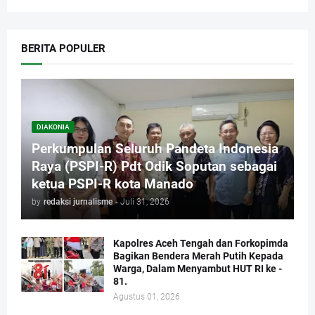
BERITA POPULER
DIAKONIA
Perkumpulan Seluruh Pandeta Indonesia
Raya (PSPI-R) Pdt Odik Soputan sebagai
ketua PSPI-R kota Manado
by
redaksi jurnalisme
-
Juli 31, 2026
Kapolres Aceh Tengah dan Forkopimda
Bagikan Bendera Merah Putih Kepada
Warga, Dalam Menyambut HUT RI ke -
81.
Agustus 01, 2026