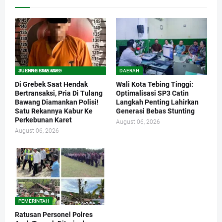
TULANG BAWANG-JURNALISME.INFO
DAERAH
Di Grebek Saat Hendak
Wali Kota Tebing Tinggi:
Bertransaksi, Pria Di Tulang
Optimalisasi SP3 Catin
Bawang Diamankan Polisi!
Langkah Penting Lahirkan
Satu Rekannya Kabur Ke
Generasi Bebas Stunting
Perkebunan Karet
August 06, 2026
August 06, 2026
PEMERINTAH
Ratusan Personel Polres