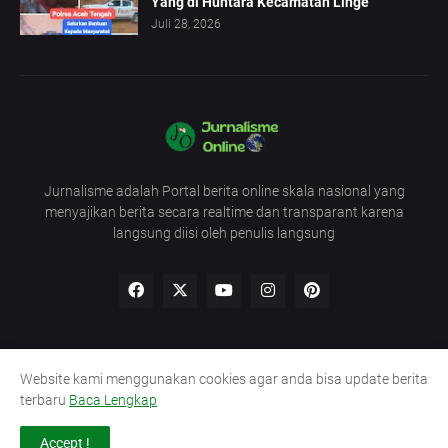
Yang di Huntara Kecamatan Linge
Juli 28, 2026
Jurnalisme adalah Portal berita online skala nasional yang
menyajikan berita secara realtime dan transparant karena
langsung diisi oleh penulis langsung
Website kami menggunakan cookies agar anda bisa update berita
Redaksi
UU Pers
Pedoman
Kode Etik
terbaru
Baca Lengkap
Lowongan Wartawan
Sitemap
Accept !
Copyright @2016
Media Jurnalisme