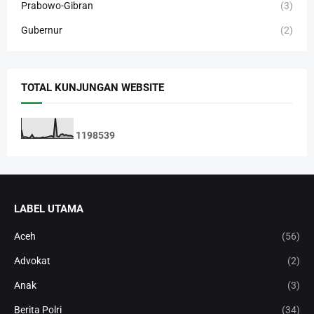
Prabowo-Gibran
(3)
Gubernur
(2)
TOTAL KUNJUNGAN WEBSITE
1
1
9
8
5
3
9
LABEL UTAMA
Aceh
(56)
Advokat
(2)
Anak
(3)
Berita Polri
(34)