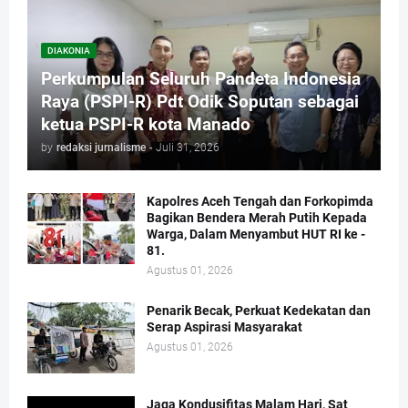
DIAKONIA
Perkumpulan Seluruh Pandeta Indonesia
Raya (PSPI-R) Pdt Odik Soputan sebagai
ketua PSPI-R kota Manado
by
redaksi jurnalisme
-
Juli 31, 2026
Kapolres Aceh Tengah dan Forkopimda
Bagikan Bendera Merah Putih Kepada
Warga, Dalam Menyambut HUT RI ke -
81.
Agustus 01, 2026
Penarik Becak, Perkuat Kedekatan dan
Serap Aspirasi Masyarakat
Agustus 01, 2026
Jaga Kondusifitas Malam Hari, Sat