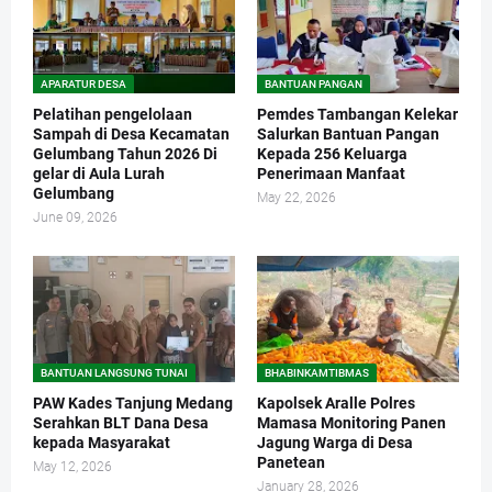
APARATUR DESA
BANTUAN PANGAN
Pelatihan pengelolaan
Pemdes Tambangan Kelekar
Sampah di Desa Kecamatan
Salurkan Bantuan Pangan
Gelumbang Tahun 2026 Di
Kepada 256 Keluarga
gelar di Aula Lurah
Penerimaan Manfaat
Gelumbang
May 22, 2026
June 09, 2026
BANTUAN LANGSUNG TUNAI
BHABINKAMTIBMAS
PAW Kades Tanjung Medang
Kapolsek Aralle Polres
Serahkan BLT Dana Desa
Mamasa Monitoring Panen
kepada Masyarakat
Jagung Warga di Desa
Panetean
May 12, 2026
January 28, 2026