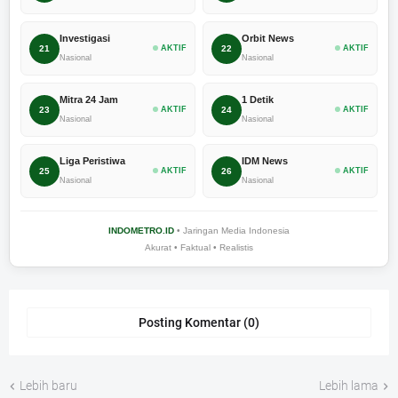
Investigasi
Orbit News
21
AKTIF
22
AKTIF
Nasional
Nasional
Mitra 24 Jam
1 Detik
23
AKTIF
24
AKTIF
Nasional
Nasional
Liga Peristiwa
IDM News
25
AKTIF
26
AKTIF
Nasional
Nasional
INDOMETRO.ID
• Jaringan Media Indonesia
Akurat • Faktual • Realistis
Posting Komentar (0)
Lebih baru
Lebih lama