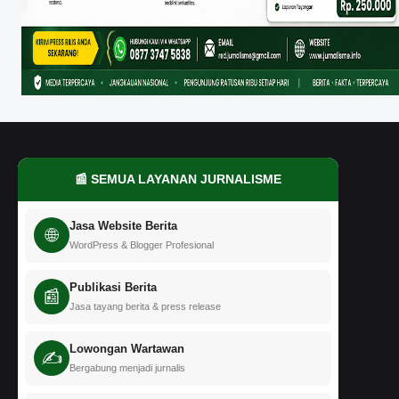
📰 SEMUA LAYANAN JURNALISME
Jasa Website Berita
🌐
WordPress & Blogger Profesional
Publikasi Berita
📰
Jasa tayang berita & press release
Lowongan Wartawan
✍️
Bergabung menjadi jurnalis