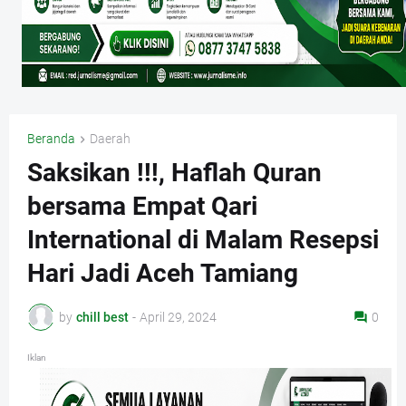
Beranda
Daerah
Saksikan !!!, Haflah Quran
bersama Empat Qari
International di Malam Resepsi
Hari Jadi Aceh Tamiang
by
chill best
-
April 29, 2024
0
Iklan