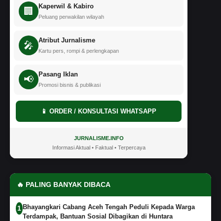
Kaperwil & Kabiro
🏢
Peluang perwakilan wilayah
Atribut Jurnalisme
🎤
Kartu pers, rompi & perlengkapan
Pasang Iklan
📢
Promosi bisnis & publikasi
📱 ORDER / KONSULTASI WHATSAPP
JURNALISME.INFO
Informasi Aktual • Faktual • Terpercaya
🔥 PALING BANYAK DIBACA
Bhayangkari Cabang Aceh Tengah Peduli Kepada Warga
1
Terdampak, Bantuan Sosial Dibagikan di Huntara