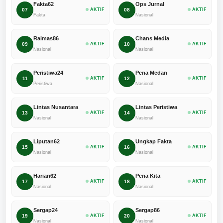
Fakta62
Ops Jurnal
07
AKTIF
08
AKTIF
Fakta
Nasional
Raimas86
Chans Media
09
AKTIF
10
AKTIF
Nasional
Nasional
Peristiwa24
Pena Medan
11
AKTIF
12
AKTIF
Peristiwa
Nasional
Lintas Nusantara
Lintas Peristiwa
13
AKTIF
14
AKTIF
Nasional
Nasional
Liputan62
Ungkap Fakta
15
AKTIF
16
AKTIF
Nasional
Nasional
Harian62
Pena Kita
17
AKTIF
18
AKTIF
Nasional
Nasional
Sergap24
Sergap86
19
AKTIF
20
AKTIF
Nasional
Nasional