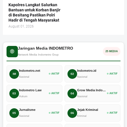
Kapolres Langkat Salurkan
Bantuan untuk Korban Banjir
di Besitang Pastikan Polri
Hadir di Tengah Masyarakat
August 01, 2026
Jaringan Media INDOMETRO
🌐
25 MEDIA
Network Media Indometro Grup
Indometro.net
Indometro.id
IM
AKTIF
02
AKTIF
Nasional
Nasional
Indometro Law
Grow Media Indonesia
03
AKTIF
04
AKTIF
Hukum
Nasional
Jurnalisme
Jejak Kriminal
05
AKTIF
06
AKTIF
Nasional
Kriminal