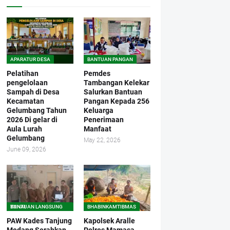
APARATUR DESA
BANTUAN PANGAN
Pelatihan
Pemdes
pengelolaan
Tambangan Kelekar
Sampah di Desa
Salurkan Bantuan
Kecamatan
Pangan Kepada 256
Gelumbang Tahun
Keluarga
2026 Di gelar di
Penerimaan
Aula Lurah
Manfaat
Gelumbang
May 22, 2026
June 09, 2026
BANTUAN LANGSUNG TUNAI
BHABINKAMTIBMAS
PAW Kades Tanjung
Kapolsek Aralle