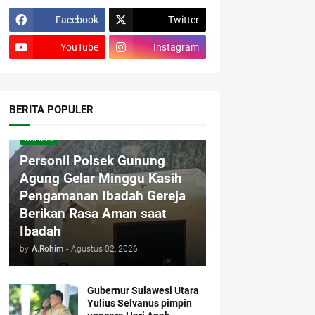
Facebook
Twitter
YouTube
Instagram
BERITA POPULER
DAERAH
Personil Polsek Gunung
Agung Gelar Minggu Kasih
Pengamanan Ibadah Gereja
Berikan Rasa Aman saat
Ibadah
by
A.Rohim
-
Agustus 02, 2026
Gubernur Sulawesi Utara
Yulius Selvanus pimpin