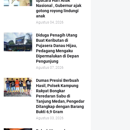
upacara Hari Anak
Nasional , Gubernur ajak
gotong royong lindungi
anak
Agustus 04, 2026
Diduga Penagih Utang
Buat Keributan di
Pujasera Danau Hijau,
Pedagang Mengaku
Dipermalukan di Depan
Pengunjung
Agustus 07, 2026
Dumas Presisi Berbuah
Hasil, Polsek Kampung
Rakyat Bongkar
Peredaran Sabu di
Tanjung Medan, Pengedar
Ditangkap dengan Barang
Bukti 6,9 Gram
Agustus 03, 2026