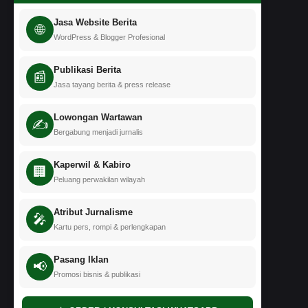
Jasa Website Berita
🌐
WordPress & Blogger Profesional
Publikasi Berita
📰
Jasa tayang berita & press release
Lowongan Wartawan
✍️
Bergabung menjadi jurnalis
Kaperwil & Kabiro
🏢
Peluang perwakilan wilayah
Atribut Jurnalisme
🎤
Kartu pers, rompi & perlengkapan
Pasang Iklan
📢
Promosi bisnis & publikasi