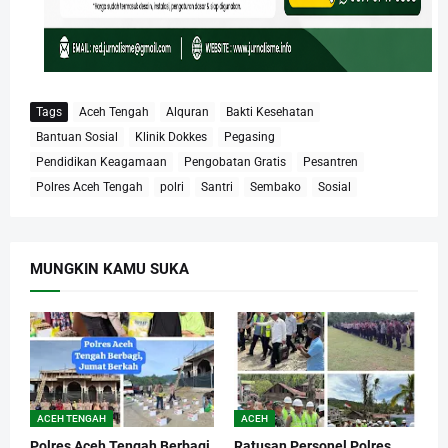
Tags
Aceh Tengah
Alquran
Bakti Kesehatan
Bantuan Sosial
Klinik Dokkes
Pegasing
Pendidikan Keagamaan
Pengobatan Gratis
Pesantren
Polres Aceh Tengah
polri
Santri
Sembako
Sosial
MUNGKIN KAMU SUKA
ACEH TENGAH
ACEH
Polres Aceh Tengah Berbagi
Ratusan Personel Polres