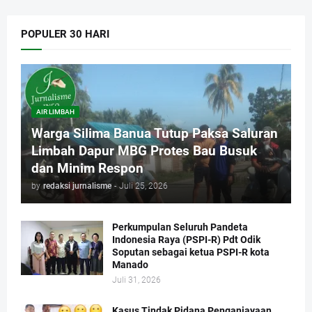
POPULER 30 HARI
AIR LIMBAH
Warga Silima Banua Tutup Paksa Saluran
Limbah Dapur MBG Protes Bau Busuk
dan Minim Respon
by
redaksi jurnalisme
-
Juli 25, 2026
Perkumpulan Seluruh Pandeta
Indonesia Raya (PSPI-R) Pdt Odik
Soputan sebagai ketua PSPI-R kota
Manado
Juli 31, 2026
Kasus Tindak Pidana Penganiayaan