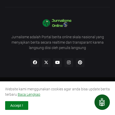
Jurnalisme adalah Portal berita online skala nasional yang
menyajikan berita secara realtime dan transparant karena
langsung diisi oleh penulis langsung
Redaksi
UU Pers
Pedoman
Kode Etik
Website kami menggunakan cookies agar anda bisa update berita
Lowongan Wartawan
Semua Layanan
terbaru
Baca Lengkap
🤖
Copyright @2016
Media Jurnalisme
Accept !