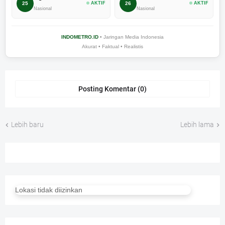
25
AKTIF
26
AKTIF
Nasional
Nasional
INDOMETRO.ID
• Jaringan Media Indonesia
Akurat • Faktual • Realistis
Posting Komentar (0)
Lebih baru
Lebih lama
Lokasi tidak diizinkan