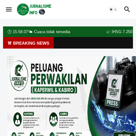
🕒
15.58.09
🌤️
Cuaca tidak tersedia
📈 IHSG 7.250 ▲ +0.45
🚨 BREAKING NEWS