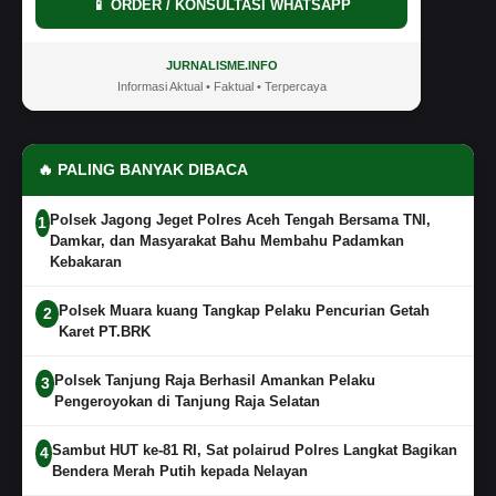
📱 ORDER / KONSULTASI WHATSAPP
JURNALISME.INFO
Informasi Aktual • Faktual • Terpercaya
🔥 PALING BANYAK DIBACA
Polsek Jagong Jeget Polres Aceh Tengah Bersama TNI,
1
Damkar, dan Masyarakat Bahu Membahu Padamkan
Kebakaran
Polsek Muara kuang Tangkap Pelaku Pencurian Getah
2
Karet PT.BRK
Polsek Tanjung Raja Berhasil Amankan Pelaku
3
Pengeroyokan di Tanjung Raja Selatan
Sambut HUT ke-81 RI, Sat polairud Polres Langkat Bagikan
4
Bendera Merah Putih kepada Nelayan