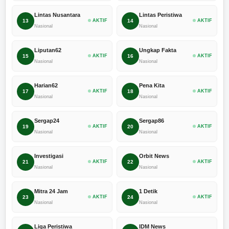
Lintas Nusantara
Lintas Peristiwa
13
AKTIF
14
AKTIF
Nasional
Nasional
Liputan62
Ungkap Fakta
15
AKTIF
16
AKTIF
Nasional
Nasional
Harian62
Pena Kita
17
AKTIF
18
AKTIF
Nasional
Nasional
Sergap24
Sergap86
19
AKTIF
20
AKTIF
Nasional
Nasional
Investigasi
Orbit News
21
AKTIF
22
AKTIF
Nasional
Nasional
Mitra 24 Jam
1 Detik
23
AKTIF
24
AKTIF
Nasional
Nasional
Liga Peristiwa
IDM News