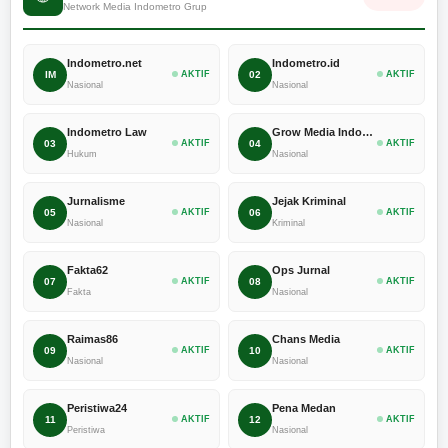
Network Media Indometro Grup
Indometro.net
Indometro.id
IM
AKTIF
02
AKTIF
Nasional
Nasional
Indometro Law
Grow Media Indonesia
03
AKTIF
04
AKTIF
Hukum
Nasional
Jurnalisme
Jejak Kriminal
05
AKTIF
06
AKTIF
Nasional
Kriminal
Fakta62
Ops Jurnal
07
AKTIF
08
AKTIF
Fakta
Nasional
Raimas86
Chans Media
09
AKTIF
10
AKTIF
Nasional
Nasional
Peristiwa24
Pena Medan
11
AKTIF
12
AKTIF
Peristiwa
Nasional