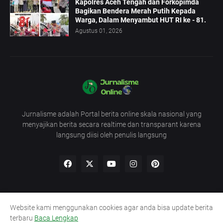
Kapolres Aceh Tengah dan Forkopimda
Bagikan Bendera Merah Putih Kepada
Warga, Dalam Menyambut HUT RI ke - 81.
Agustus 01, 2026
Jurnalisme adalah Portal berita online skala nasional yang
menyajikan berita secara realtime dan transparant karena
langsung diisi oleh penulis langsung
Website kami menggunakan cookies agar anda bisa update berita
Redaksi
UU Pers
Pedoman
Kode Etik
terbaru
Baca Lengkap