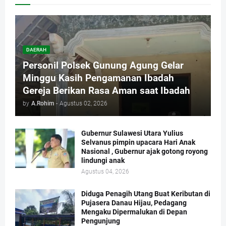
DAERAH
Personil Polsek Gunung Agung Gelar
Minggu Kasih Pengamanan Ibadah
Gereja Berikan Rasa Aman saat Ibadah
by
A.Rohim
-
Agustus 02, 2026
Gubernur Sulawesi Utara Yulius
Selvanus pimpin upacara Hari Anak
Nasional , Gubernur ajak gotong royong
lindungi anak
Agustus 04, 2026
Diduga Penagih Utang Buat Keributan di
Pujasera Danau Hijau, Pedagang
Mengaku Dipermalukan di Depan
Pengunjung