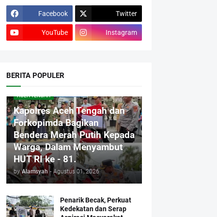
Facebook
Twitter
YouTube
Instagram
BERITA POPULER
ACEH TENGAH
Kapolres Aceh Tengah dan
Forkopimda Bagikan
Bendera Merah Putih Kepada
Warga, Dalam Menyambut
HUT RI ke - 81.
by
Alamsyah
-
Agustus 01, 2026
Penarik Becak, Perkuat
Kedekatan dan Serap