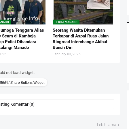
MANADO
BERITA MANADO
umoga Tenggara Alias
Seorang Wanita Ditemukan
 Scam di Kamboja
Terkapar di Aspal Ruas Jalan
ap Polisi Dibandara
Ringroad Interchange Akibat
ulangi Manado
Bunuh Diri
2025
February 03, 2025
uld not load widget.
Social Share Buttons Widget
sting Komentar (0)
Lebih lama