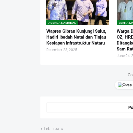
AGENDA NASIONAL
BERITA 
Wapres Gibran Kunjungi Sulut,
Warga D
Hadiri Ibadah Natal dan Tinjau
OZ, HRD
Kesiapan Infrastruktur Nataru
Ditangk
Sam Rat
December 23, 2025
June 04, 
Co
Free 
Po
Lebih baru