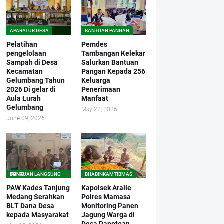
APARATUR DESA
BANTUAN PANGAN
Pelatihan
Pemdes
pengelolaan
Tambangan Kelekar
Sampah di Desa
Salurkan Bantuan
Kecamatan
Pangan Kepada 256
Gelumbang Tahun
Keluarga
2026 Di gelar di
Penerimaan
Aula Lurah
Manfaat
Gelumbang
May 22, 2026
June 09, 2026
BANTUAN LANGSUNG TUNAI
BHABINKAMTIBMAS
PAW Kades Tanjung
Kapolsek Aralle
Medang Serahkan
Polres Mamasa
BLT Dana Desa
Monitoring Panen
kepada Masyarakat
Jagung Warga di