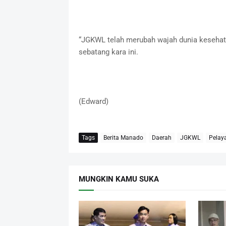
“JGKWL telah merubah wajah dunia kesehata
sebatang kara ini.
(Edward)
Tags
Berita Manado
Daerah
JGKWL
Pelay
MUNGKIN KAMU SUKA