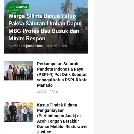
AIR LIMBAH
Warga Silima Banua Tutup
Paksa Saluran Limbah Dapur
MBG Protes Bau Busuk dan
Minim Respon
by
redaksi jurnalisme
-
Juli 25, 2026
Perkumpulan Seluruh
Pandeta Indonesia Raya
(PSPI-R) Pdt Odik Soputan
sebagai ketua PSPI-R kota
Manado
Juli 31, 2026
Kasus Tindak Pidana
Penganiayaan
(Perlindungan Anak) di
Aceh Tengah Berakhir
Damai Melalui Restorative
Justice