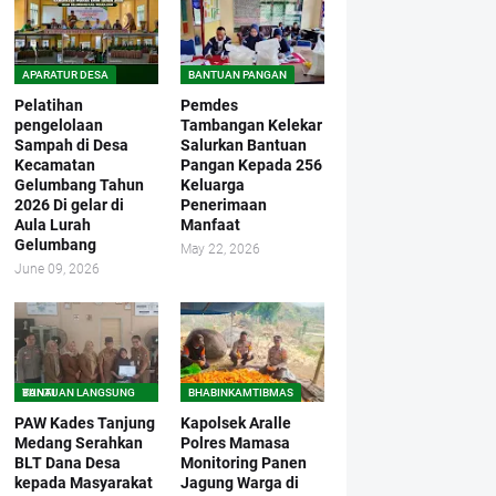
APARATUR DESA
BANTUAN PANGAN
Pelatihan
Pemdes
pengelolaan
Tambangan Kelekar
Sampah di Desa
Salurkan Bantuan
Kecamatan
Pangan Kepada 256
Gelumbang Tahun
Keluarga
2026 Di gelar di
Penerimaan
Aula Lurah
Manfaat
Gelumbang
May 22, 2026
June 09, 2026
BANTUAN LANGSUNG TUNAI
BHABINKAMTIBMAS
PAW Kades Tanjung
Kapolsek Aralle
Medang Serahkan
Polres Mamasa
BLT Dana Desa
Monitoring Panen
kepada Masyarakat
Jagung Warga di