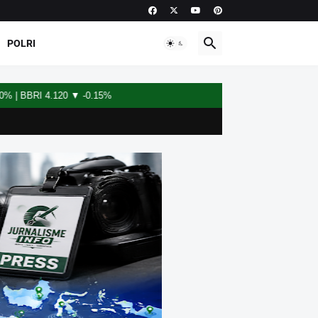
POLRI
RI 4.120 ▼ -0.15%