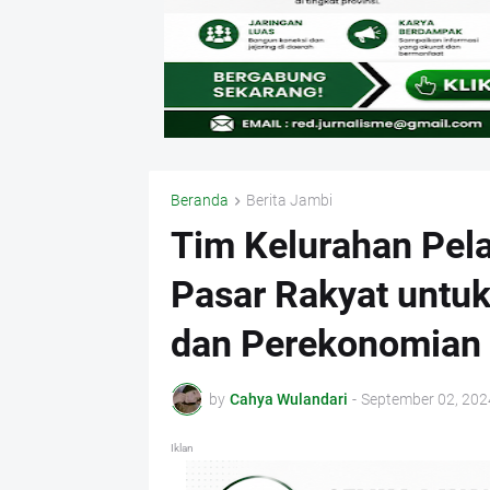
Beranda
Berita Jambi
Tim Kelurahan Pel
Pasar Rakyat untu
dan Perekonomian 
by
Cahya Wulandari
-
September 02, 202
Iklan