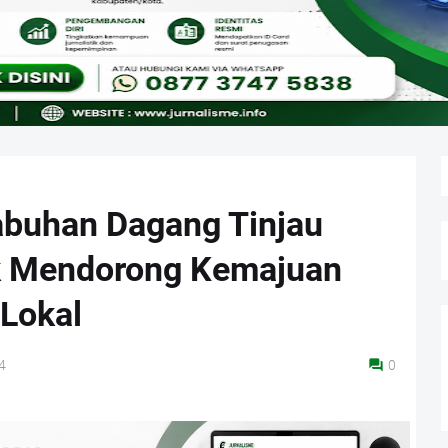
abuhan Dagang Tinjau
k Mendorong Kemajuan
Lokal
4
0