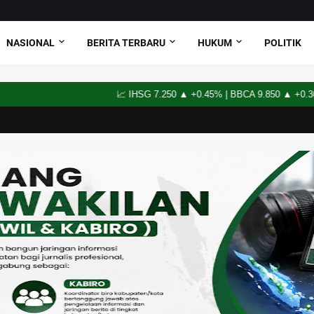
NASIONAL
BERITA TERBARU
HUKUM
POLITIK
📈 IHSG 7.250 ▲ +0.45% | BBCA 9.850 ▲ +0.30% | BB