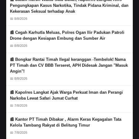
Pengungkapan Kasus Narkotika, Tindak Pidana Kriminal, dan
Kekerasan Seksual terhadap Anak
📅 8/8/2026
📰 Cegah Karhutla Meluas, Polres Ogan Ilir Padukan Patroli
Drone dengan Kesiapan Embung dan Sumber Air
📅 8/8/2026
📰 Bongkar Rantai Timah Ilegal keranggan -Tembelok! Nama
PT Timah dan CV BBB Terseret, APH Didesak Jangan "Masuk
Angin"!
📅 8/8/2026
📰 Kapolres Langkat Ajak Warga Perkuat Iman dan Perangi
Narkoba Lewat Safari Jumat Curhat
📅 7/8/2026
📰 Kantor PT Timah Dibakar , Alarm Keras Kegagalan Tata
Kelola Tambang Rakyat di Belitung Timur
📅 7/8/2026