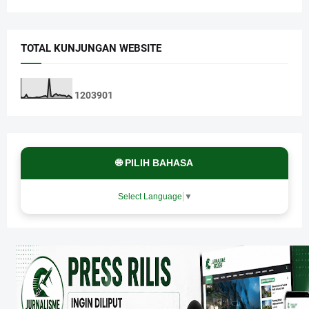
TOTAL KUNJUNGAN WEBSITE
1
2
0
3
9
0
1
🌐 PILIH BAHASA
Select Language
▼