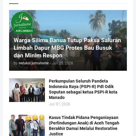
AIR LIMBAH
Warga Silima Banua Tutup Paksa Saluran
Limbah Dapur MBG Protes Bau Busuk
dan Minim Respon
by
redaksi jurnalisme
-
Juli 25, 2026
Perkumpulan Seluruh Pandeta
Indonesia Raya (PSPI-R) Pdt Odik
Soputan sebagai ketua PSPI-R kota
Manado
Juli 31, 2026
Kasus Tindak Pidana Penganiayaan
(Perlindungan Anak) di Aceh Tengah
Berakhir Damai Melalui Restorative
Justice