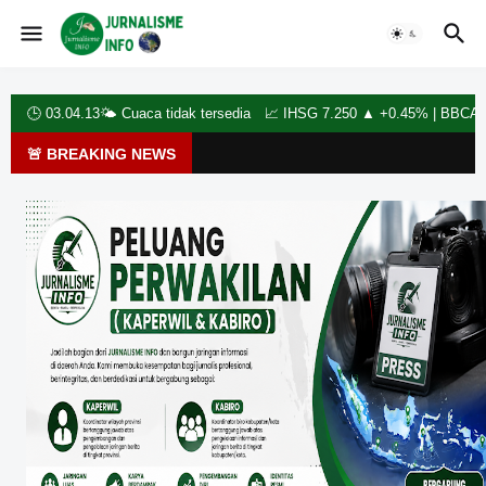
🕒
03.04.15
🌤️
Cuaca tidak tersedia
📈 IHSG 7.250 ▲ +0.45% | BBCA 9.850 ▲
🚨 BREAKING NEWS