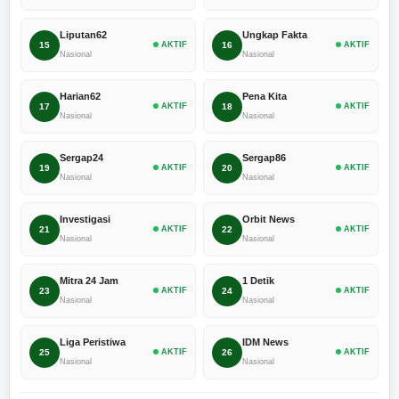
Liputan62
Ungkap Fakta
15
AKTIF
16
AKTIF
Nasional
Nasional
Harian62
Pena Kita
17
AKTIF
18
AKTIF
Nasional
Nasional
Sergap24
Sergap86
19
AKTIF
20
AKTIF
Nasional
Nasional
Investigasi
Orbit News
21
AKTIF
22
AKTIF
Nasional
Nasional
Mitra 24 Jam
1 Detik
23
AKTIF
24
AKTIF
Nasional
Nasional
Liga Peristiwa
IDM News
25
AKTIF
26
AKTIF
Nasional
Nasional