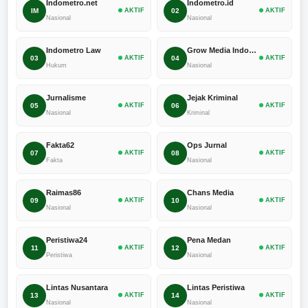
Indometro.net
Indometro.id
IM
AKTIF
02
AKTIF
Nasional
Nasional
Indometro Law
Grow Media Indonesia
03
AKTIF
04
AKTIF
Hukum
Nasional
Jurnalisme
Jejak Kriminal
05
AKTIF
06
AKTIF
Nasional
Kriminal
Fakta62
Ops Jurnal
07
AKTIF
08
AKTIF
Fakta
Nasional
Raimas86
Chans Media
09
AKTIF
10
AKTIF
Nasional
Nasional
Peristiwa24
Pena Medan
11
AKTIF
12
AKTIF
Peristiwa
Nasional
Lintas Nusantara
Lintas Peristiwa
13
AKTIF
14
AKTIF
Nasional
Nasional