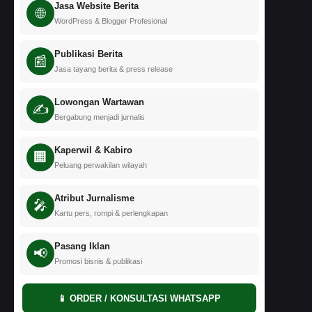
Jasa Website Berita
🌐
WordPress & Blogger Profesional
Publikasi Berita
📰
Jasa tayang berita & press release
Lowongan Wartawan
✍️
Bergabung menjadi jurnalis
Kaperwil & Kabiro
🏢
Peluang perwakilan wilayah
Atribut Jurnalisme
🎤
Kartu pers, rompi & perlengkapan
Pasang Iklan
📢
Promosi bisnis & publikasi
📱 ORDER / KONSULTASI WHATSAPP