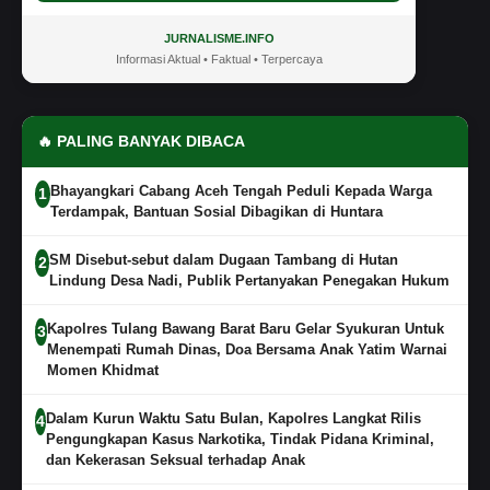
JURNALISME.INFO
Informasi Aktual • Faktual • Terpercaya
🔥 PALING BANYAK DIBACA
Bhayangkari Cabang Aceh Tengah Peduli Kepada Warga
1
Terdampak, Bantuan Sosial Dibagikan di Huntara
SM Disebut-sebut dalam Dugaan Tambang di Hutan
2
Lindung Desa Nadi, Publik Pertanyakan Penegakan Hukum
Kapolres Tulang Bawang Barat Baru Gelar Syukuran Untuk
3
Menempati Rumah Dinas, Doa Bersama Anak Yatim Warnai
Momen Khidmat
Dalam Kurun Waktu Satu Bulan, Kapolres Langkat Rilis
4
Pengungkapan Kasus Narkotika, Tindak Pidana Kriminal,
dan Kekerasan Seksual terhadap Anak