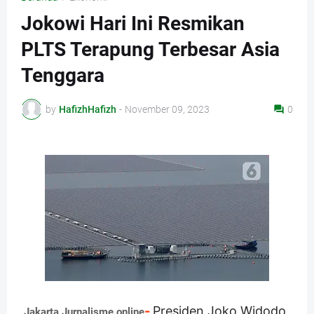
Jokowi Hari Ini Resmikan
PLTS Terapung Terbesar Asia
Tenggara
by
HafizhHafizh
-
November 09, 2023
0
-
Presiden Joko Widodo
Jakarta,Jurnalisme.online