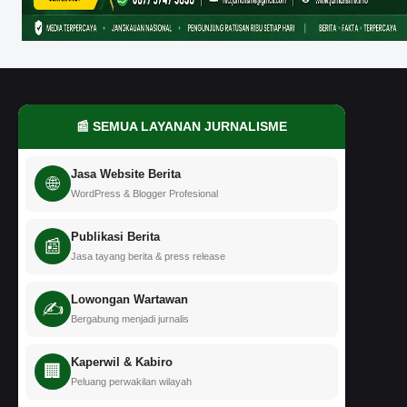
📰 SEMUA LAYANAN JURNALISME
Jasa Website Berita
🌐
WordPress & Blogger Profesional
Publikasi Berita
📰
Jasa tayang berita & press release
Lowongan Wartawan
✍️
Bergabung menjadi jurnalis
Kaperwil & Kabiro
🏢
Peluang perwakilan wilayah