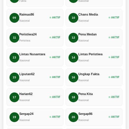
Fakta
Nasional
Raimas86
Chans Media
09
AKTIF
10
AKTIF
Nasional
Nasional
Peristiwa24
Pena Medan
11
AKTIF
12
AKTIF
Peristiwa
Nasional
Lintas Nusantara
Lintas Peristiwa
13
AKTIF
14
AKTIF
Nasional
Nasional
Liputan62
Ungkap Fakta
15
AKTIF
16
AKTIF
Nasional
Nasional
Harian62
Pena Kita
17
AKTIF
18
AKTIF
Nasional
Nasional
Sergap24
Sergap86
19
AKTIF
20
AKTIF
Nasional
Nasional