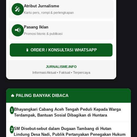
Atribut Jurnalisme
🎤
Kartu pers, rompi & perlengkapan
Pasang Iklan
📢
Promosi bisnis & publikasi
📱 ORDER / KONSULTASI WHATSAPP
JURNALISME.INFO
Informasi Aktual • Faktual • Terpercaya
🔥 PALING BANYAK DIBACA
Bhayangkari Cabang Aceh Tengah Peduli Kepada Warga
1
Terdampak, Bantuan Sosial Dibagikan di Huntara
SM Disebut-sebut dalam Dugaan Tambang di Hutan
2
Lindung Desa Nadi, Publik Pertanyakan Penegakan Hukum