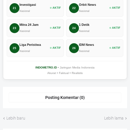
Investigasi
Orbit News
21
AKTIF
22
AKTIF
Nasional
Nasional
Mitra 24 Jam
1 Detik
23
AKTIF
24
AKTIF
Nasional
Nasional
Liga Peristiwa
IDM News
25
AKTIF
26
AKTIF
Nasional
Nasional
INDOMETRO.ID
• Jaringan Media Indonesia
Akurat • Faktual • Realistis
Posting Komentar (0)
Lebih baru
Lebih lama