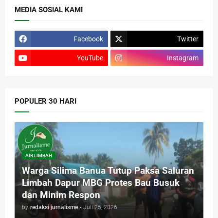
MEDIA SOSIAL KAMI
Facebook
Twitter
YouTube
Instagram
POPULER 30 HARI
AIR LIMBAH
Warga Silima Banua Tutup Paksa Saluran
Limbah Dapur MBG Protes Bau Busuk
dan Minim Respon
by
redaksi jurnalisme
-
Juli 25, 2026