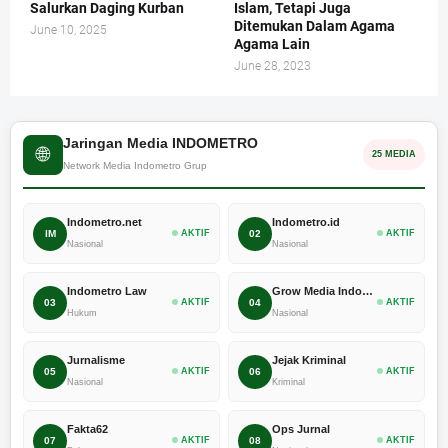
Salurkan Daging Kurban
Islam, Tetapi Juga
Ditemukan Dalam Agama
June 10, 2025
Agama Lain
June 28, 2023
Jaringan Media INDOMETRO
🌐
25 MEDIA
Network Media Indometro Grup
Indometro.net
Indometro.id
IM
AKTIF
02
AKTIF
Nasional
Nasional
Indometro Law
Grow Media Indonesia
03
AKTIF
04
AKTIF
Hukum
Nasional
Jurnalisme
Jejak Kriminal
05
AKTIF
06
AKTIF
Nasional
Kriminal
Fakta62
Ops Jurnal
07
AKTIF
08
AKTIF