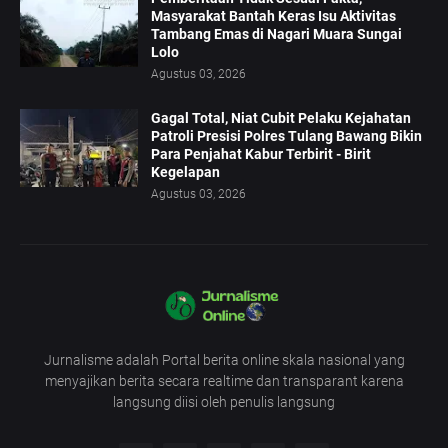
Masyarakat Bantah Keras Isu Aktivitas
Tambang Emas di Nagari Muara Sungai
Lolo
Agustus 03, 2026
Gagal Total, Niat Cubit Pelaku Kejahatan
Patroli Presisi Polres Tulang Bawang Bikin
Para Penjahat Kabur Terbirit - Birit
Kegelapan
Agustus 03, 2026
Jurnalisme adalah Portal berita online skala nasional yang
menyajikan berita secara realtime dan transparant karena
langsung diisi oleh penulis langsung